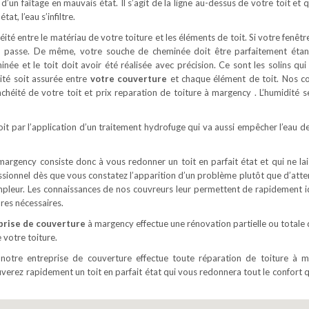
un faîtage en mauvais état. Il s’agit de la ligne au-dessus de votre toit et qu
at, l’eau s’infiltre.
éité entre le matériau de votre toiture et les éléments de toit. Si votre fenêtr
eau passe. De même, votre souche de cheminée doit être parfaitement étan
minée et le toit doit avoir été réalisée avec précision. Ce sont les solins qu
éité soit assurée entre
votre couverture
et chaque élément de toit. Nos c
nchéité de votre toit et prix reparation de toiture à margency . L’humidité se
oit par l’application d’un traitement hydrofuge qui va aussi empêcher l’eau de
argency consiste donc à vous redonner un toit en parfait état et qui ne lai
essionnel dès que vous constatez l’apparition d’un problème plutôt que d’atte
ampleur. Les connaissances de nos couvreurs leur permettent de rapidement id
ures nécessaires.
rise de couverture
à margency effectue une rénovation partielle ou totale d
e votre toiture.
notre entreprise de couverture effectue toute réparation de toiture à 
verez rapidement un toit en parfait état qui vous redonnera tout le confort 