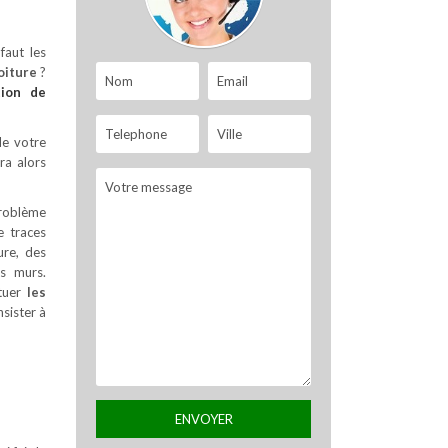
faut les
oiture
?
tion de
de votre
ra alors
problème
e traces
ure, des
es murs.
ctuer
les
sister à