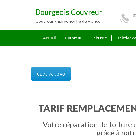
Bourgeois Couvreur
0
Couvreur - margency Ile de France
Accueil
Couvreur
Toiture
Isolation d
reparation de toiture margency
01 78 76 93 43
TARIF REMPLACEMEN
Votre réparation de toiture 
grâce à notr