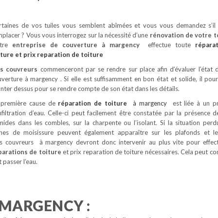
rtaines de vos tuiles vous semblent abîmées et vous vous demandez s’il 
placer ? Vous vous interrogez sur la nécessité d’une
rénovation de votre t
tre
entreprise de couverture à margency
effectue toute
répara
iture
et prix reparation de toiture
s couvreurs
commenceront par se rendre sur place afin d’évaluer l’état 
verture à margency . Si elle est suffisamment en bon état et solide, il pour
ter dessus pour se rendre compte de son état dans les détails.
 première cause de
réparation de toiture
à margency
est liée à un 
nfiltration d’eau. Celle-ci peut facilement être constatée par la présence d
mides dans les combles, sur la charpente ou l’isolant. Si la situation perd
gnes de moisissure peuvent également apparaître sur les plafonds et l
s couvreurs à margency devront donc intervenir au plus vite pour effe
parations de toiture
et prix reparation de toiture nécessaires. Cela peut con
 passer l’eau.
 MARGENCY :