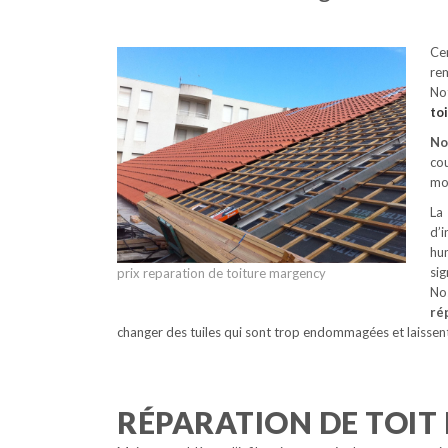
Ce
rem
No
to
No
cou
mon
La
d’i
hu
si
prix reparation de toiture margency
No
ré
changer des tuiles qui sont trop endommagées et laissent
RÉPARATION DE TOIT