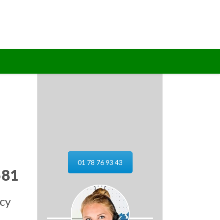
01 78 76 93 43
581
ncy