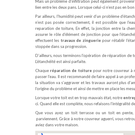
Mais un problème d’infiltration peut également provenir d’
lien entre les deux pans. Lorsque celui-ci n’est pas en bon ét
Par ailleurs, l’humidité peut venir d’un problème d’étanch
n’est pas posée correctement, il est possible que l’
reparation de toiture, En effet, la jonction entre la che
assurer le rôle d’élément de jonction pour que l’étanch
effectuent les
travaux de zinguerie
pour rétablir l’éta
stoppée dans sa progression.
D’ailleurs, nous terminons l’opération de réparation de t
L’étanchéité est ainsi parfaite.
Chaque
réparation de toiture
pour notre couvreur à m
passer l’eau. Il est recommandé de faire appel à un prof
la situation va s’aggraver et les travaux auront plus d’
l’origine du problème et ainsi de mettre en place les mes
Lorsque votre toit est en trop mauvais état, notre
entrep
ci. Quand elle est complète, nous refaisons l’intégralité d
Que vous ayez un toit terrasse ou un toit en pente, 
parviennent. Grâce à notre couvreur aguerri, vous retrou
aviez dans votre maison.