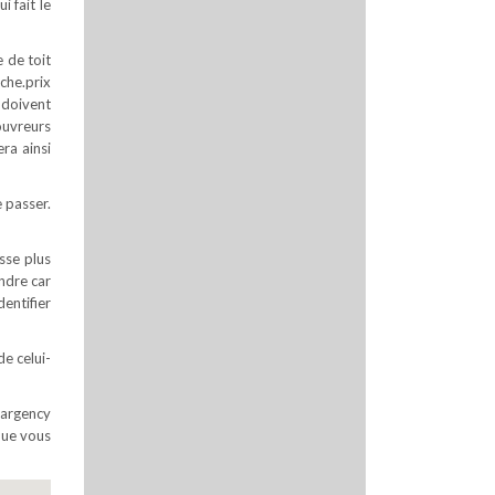
i fait le
e de toit
che.prix
i doivent
ouvreurs
ra ainsi
 passer.
sse plus
ndre car
entifier
e celui-
margency
que vous