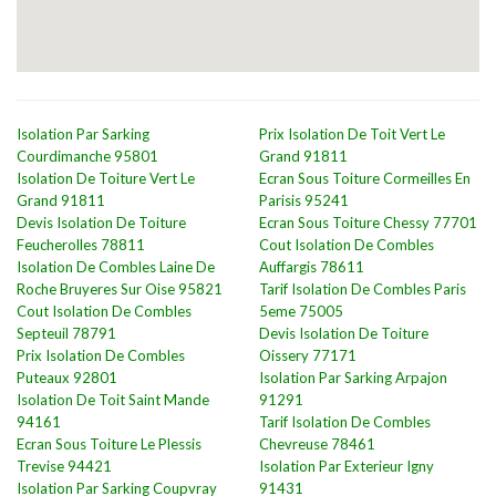
Isolation Par Sarking
Prix Isolation De Toit Vert Le
Courdimanche 95801
Grand 91811
Isolation De Toiture Vert Le
Ecran Sous Toiture Cormeilles En
Grand 91811
Parisis 95241
Devis Isolation De Toiture
Ecran Sous Toiture Chessy 77701
Feucherolles 78811
Cout Isolation De Combles
Isolation De Combles Laine De
Auffargis 78611
Roche Bruyeres Sur Oise 95821
Tarif Isolation De Combles Paris
Cout Isolation De Combles
5eme 75005
Septeuil 78791
Devis Isolation De Toiture
Prix Isolation De Combles
Oissery 77171
Puteaux 92801
Isolation Par Sarking Arpajon
Isolation De Toit Saint Mande
91291
94161
Tarif Isolation De Combles
Ecran Sous Toiture Le Plessis
Chevreuse 78461
Trevise 94421
Isolation Par Exterieur Igny
Isolation Par Sarking Coupvray
91431