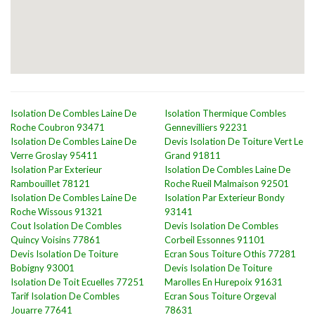
Isolation De Combles Laine De
Isolation Thermique Combles
Roche Coubron 93471
Gennevilliers 92231
Isolation De Combles Laine De
Devis Isolation De Toiture Vert Le
Verre Groslay 95411
Grand 91811
Isolation Par Exterieur
Isolation De Combles Laine De
Rambouillet 78121
Roche Rueil Malmaison 92501
Isolation De Combles Laine De
Isolation Par Exterieur Bondy
Roche Wissous 91321
93141
Cout Isolation De Combles
Devis Isolation De Combles
Quincy Voisins 77861
Corbeil Essonnes 91101
Devis Isolation De Toiture
Ecran Sous Toiture Othis 77281
Bobigny 93001
Devis Isolation De Toiture
Isolation De Toit Ecuelles 77251
Marolles En Hurepoix 91631
Tarif Isolation De Combles
Ecran Sous Toiture Orgeval
Jouarre 77641
78631