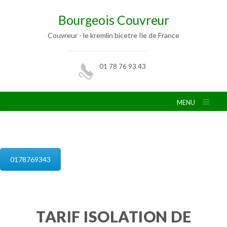
Bourgeois Couvreur
Couvreur - le kremlin bicetre Ile de France
01 78 76 93 43
MENU
isolation de combles le kremlin bicetre
0178769343
TARIF ISOLATION DE