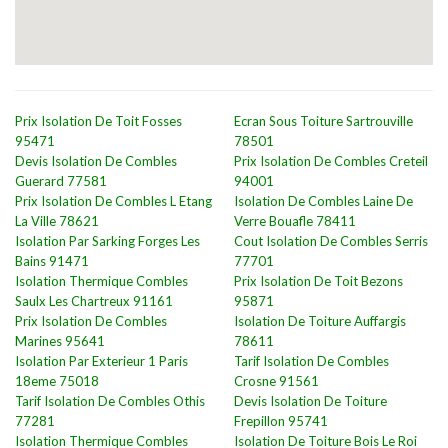
Prix Isolation De Toit Fosses
Ecran Sous Toiture Sartrouville
95471
78501
Devis Isolation De Combles
Prix Isolation De Combles Creteil
Guerard 77581
94001
Prix Isolation De Combles L Etang
Isolation De Combles Laine De
La Ville 78621
Verre Bouafle 78411
Isolation Par Sarking Forges Les
Cout Isolation De Combles Serris
Bains 91471
77701
Isolation Thermique Combles
Prix Isolation De Toit Bezons
Saulx Les Chartreux 91161
95871
Prix Isolation De Combles
Isolation De Toiture Auffargis
Marines 95641
78611
Isolation Par Exterieur 1 Paris
Tarif Isolation De Combles
18eme 75018
Crosne 91561
Tarif Isolation De Combles Othis
Devis Isolation De Toiture
77281
Frepillon 95741
Isolation Thermique Combles
Isolation De Toiture Bois Le Roi