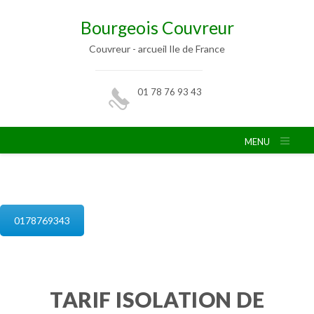
Bourgeois Couvreur
Couvreur - arcueil Ile de France
01 78 76 93 43
MENU
isolation de combles arcueil
0178769343
TARIF ISOLATION DE