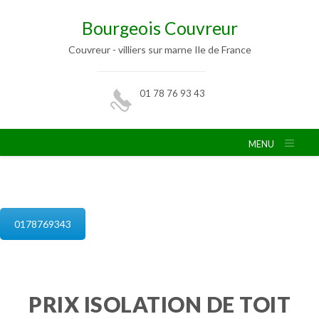
Bourgeois Couvreur
Couvreur - villiers sur marne Ile de France
01 78 76 93 43
MENU
isolation de combles villiers sur marne
0178769343
PRIX ISOLATION DE TOIT