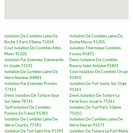
Isolation De Combles Laine De
Isolation De Combles Laine De
Roche 1 Paris 19eme 75019
Roche Massy 91301
Cout Isolation De Combles Athis
Isolation Thermique Combles
Mons 91201
Fosses 95471
Isolation Par Exterieur Dammartin
Devis Isolation De Combles
En Goele 77231
Boussy Saint Antoine 91801
Isolation De Combles Laine De
Cout Isolation De Combles Orsay
Verre Noiseau 94881
91401
Isolation Par Exterieur Provins
Isolation De Toit Juvisy Sur Orge
77161
91261
Devis Isolation De Toiture Vaux
Devis Isolation De Toiture La
Sur Seine 78741
Ferte Sous Jouarre 77261
Tarif Isolation De Combles
Isolation De Toit Paris 10eme
Puiseux En France 95381
75010
Isolation De Combles Laine De
Isolation De Combles Laine De
Verre Courtry 77181
Verre Sevran 93271
Isolation De Toit Saint Prix 95391
Isolation De Toiture Le Port Marly