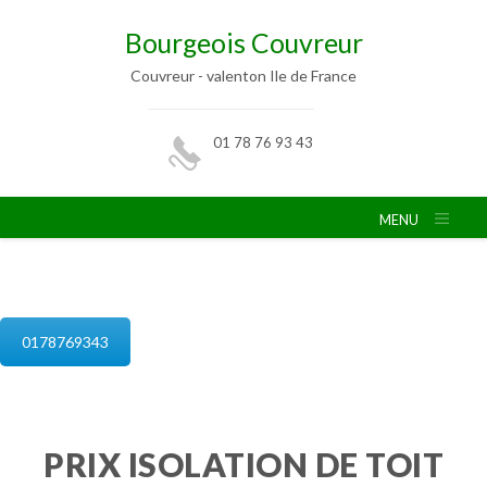
Bourgeois Couvreur
Couvreur - valenton Ile de France
01 78 76 93 43
MENU
isolation de combles valenton
0178769343
PRIX ISOLATION DE TOIT