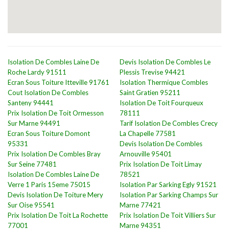
Isolation De Combles Laine De
Devis Isolation De Combles Le
Roche Lardy 91511
Plessis Trevise 94421
Ecran Sous Toiture Itteville 91761
Isolation Thermique Combles
Cout Isolation De Combles
Saint Gratien 95211
Santeny 94441
Isolation De Toit Fourqueux
Prix Isolation De Toit Ormesson
78111
Sur Marne 94491
Tarif Isolation De Combles Crecy
Ecran Sous Toiture Domont
La Chapelle 77581
95331
Devis Isolation De Combles
Prix Isolation De Combles Bray
Arnouville 95401
Sur Seine 77481
Prix Isolation De Toit Limay
Isolation De Combles Laine De
78521
Verre 1 Paris 15eme 75015
Isolation Par Sarking Egly 91521
Devis Isolation De Toiture Mery
Isolation Par Sarking Champs Sur
Sur Oise 95541
Marne 77421
Prix Isolation De Toit La Rochette
Prix Isolation De Toit Villiers Sur
77001
Marne 94351