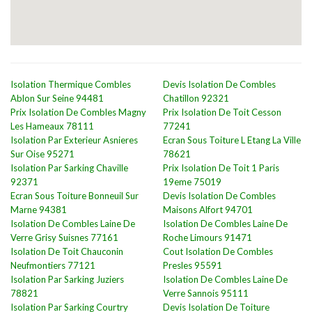
Isolation Thermique Combles
Devis Isolation De Combles
Ablon Sur Seine 94481
Chatillon 92321
Prix Isolation De Combles Magny
Prix Isolation De Toit Cesson
Les Hameaux 78111
77241
Isolation Par Exterieur Asnieres
Ecran Sous Toiture L Etang La Ville
Sur Oise 95271
78621
Isolation Par Sarking Chaville
Prix Isolation De Toit 1 Paris
92371
19eme 75019
Ecran Sous Toiture Bonneuil Sur
Devis Isolation De Combles
Marne 94381
Maisons Alfort 94701
Isolation De Combles Laine De
Isolation De Combles Laine De
Verre Grisy Suisnes 77161
Roche Limours 91471
Isolation De Toit Chauconin
Cout Isolation De Combles
Neufmontiers 77121
Presles 95591
Isolation Par Sarking Juziers
Isolation De Combles Laine De
78821
Verre Sannois 95111
Isolation Par Sarking Courtry
Devis Isolation De Toiture