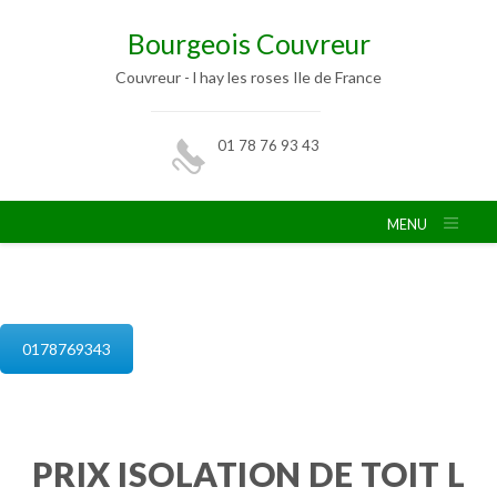
Bourgeois Couvreur
Couvreur - l hay les roses Ile de France
01 78 76 93 43
MENU
isolation de combles l hay les roses
0178769343
PRIX ISOLATION DE TOIT L