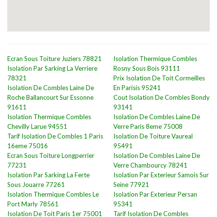
Ecran Sous Toiture Juziers 78821
Isolation Thermique Combles
Isolation Par Sarking La Verriere
Rosny Sous Bois 93111
78321
Prix Isolation De Toit Cormeilles
Isolation De Combles Laine De
En Parisis 95241
Roche Ballancourt Sur Essonne
Cout Isolation De Combles Bondy
91611
93141
Isolation Thermique Combles
Isolation De Combles Laine De
Chevilly Larue 94551
Verre Paris 8eme 75008
Tarif Isolation De Combles 1 Paris
Isolation De Toiture Vaureal
16eme 75016
95491
Ecran Sous Toiture Longperrier
Isolation De Combles Laine De
77231
Verre Chambourcy 78241
Isolation Par Sarking La Ferte
Isolation Par Exterieur Samois Sur
Sous Jouarre 77261
Seine 77921
Isolation Thermique Combles Le
Isolation Par Exterieur Persan
Port Marly 78561
95341
Isolation De Toit Paris 1er 75001
Tarif Isolation De Combles