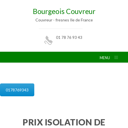
Bourgeois Couvreur
Couvreur - fresnes Ile de France
01 78 76 93 43
MENU
isolation de combles fresnes
0178769343
PRIX ISOLATION DE