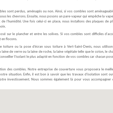
ombles sont perdus, aménagés ou non. Ainsi, si vos combles sont aménageabl
é sous les chevrons. Ensuite, nous posons un pare-vapeur qui empêche la vape
t de l’humidité. Une fois celui-ci en place, nous installons des plaques de pl
oix.
osé sur le plancher et entre les solives. Si vos combles sont difficiles d’acc
 en flocons.
e toiture ou la pose d’écran sous toiture à Vert-Saint-Denis, nous utilison
 laine de verre ou la laine de roche, la laine végétale telle que le coton, le c
s conseiller l’isolant le plus adapté en fonction de vos combles car chacun po
lation des combles. Notre entreprise de couverture vous proposera le meill
votre situation. Enfin, il est bon à savoir que les travaux d’isolation sont o
e votre investissement. Nous sommes également là pour vous accompagner 