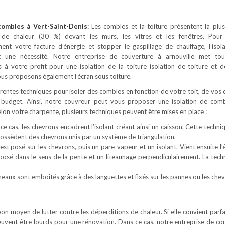
 combles
à Vert-Saint-Denis
:
Les combles et la toiture présentent la plu
 de chaleur (30 %) devant les murs, les vitres et les fenêtres. Pour
ement votre facture d’énergie et stopper le gaspillage de chauffage, l’isol
 une nécessité. Notre entreprise de couverture à arnouville met tou
à votre profit pour une isolation de la toiture isolation de toiture et 
us proposons également l’écran sous toiture.
férentes techniques pour isoler des combles en fonction de votre toit, de vos 
 budget. Ainsi, notre couvreur peut vous proposer une isolation de com
Selon votre charpente, plusieurs techniques peuvent être mises en place :
ce cas, les chevrons encadrent l’isolant créant ainsi un caisson. Cette techni
 possèdent des chevrons unis par un système de triangulation.
est posé sur les chevrons, puis un pare-vapeur et un isolant. Vient ensuite l’
 posé dans le sens de la pente et un liteaunage perpendiculairement. La tech
neaux sont emboîtés grâce à des languettes et fixés sur les pannes ou les chev
s bon moyen de lutter contre les déperditions de chaleur. Si elle convient par
euvent être lourds pour une rénovation. Dans ce cas, notre entreprise de co