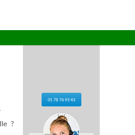
01 78 76 93 43
1
le ?