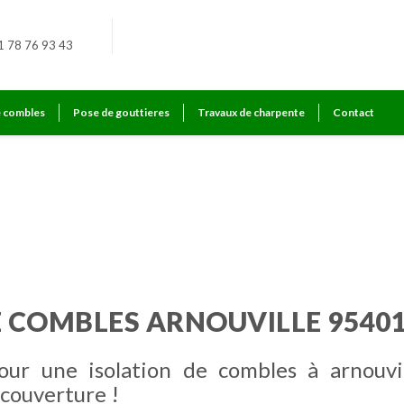
1 78 76 93 43
e combles
Pose de gouttieres
Travaux de charpente
Contact
E COMBLES ARNOUVILLE 9540
our une isolation de combles à arnouvil
couverture !