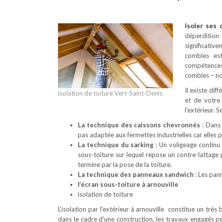
Isoler ses
déperdition
significativ
combles est
compétences 
combles – no
Il existe dif
isolation de toiture Vert-Saint-Denis
et de votre
l’extérieur. 
La technique des caissons chevronnés
: Dans 
pas adaptée aux fermettes industrielles car elles
La technique du sarking
: Un voligeage continu 
sous-toiture sur lequel repose un contre-lattage
termine par la pose de la toiture.
La technique des panneaux sandwich
: Les pan
l’écran sous-toiture à arnouville
isolation de toiture
L’isolation par l’extérieur à arnouville constitue un trè
dans le cadre d’une construction, les travaux engagés p