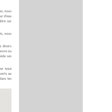
es, nous
ur d’eau
âtre sur
ès, nous
s divers
hanvre ou
ssède ses
eur type
uverts au
dans les