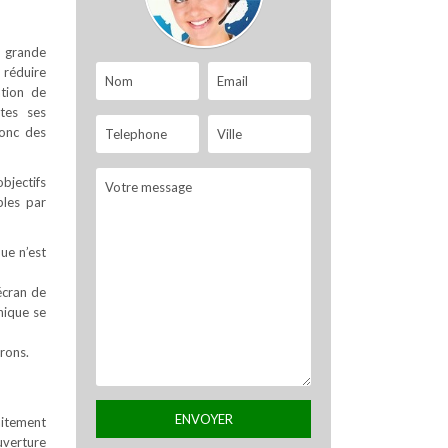
s grande
 réduire
ation de
tes ses
donc des
objectifs
bles par
que n’est
écran de
nique se
rons.
faitement
uverture