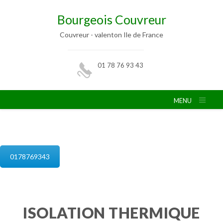
Bourgeois Couvreur
Couvreur - valenton Ile de France
01 78 76 93 43
MENU
isolation de combles valenton
0178769343
ISOLATION THERMIQUE