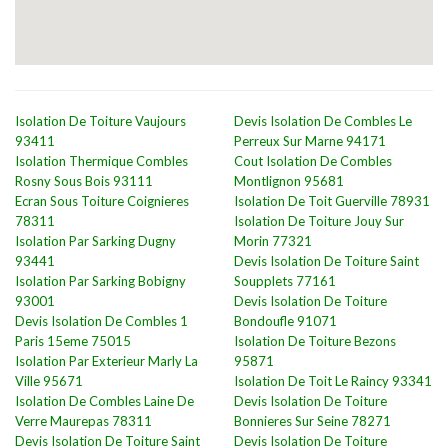
Isolation De Toiture Vaujours
Devis Isolation De Combles Le
93411
Perreux Sur Marne 94171
Isolation Thermique Combles
Cout Isolation De Combles
Rosny Sous Bois 93111
Montlignon 95681
Ecran Sous Toiture Coignieres
Isolation De Toit Guerville 78931
78311
Isolation De Toiture Jouy Sur
Isolation Par Sarking Dugny
Morin 77321
93441
Devis Isolation De Toiture Saint
Isolation Par Sarking Bobigny
Soupplets 77161
93001
Devis Isolation De Toiture
Devis Isolation De Combles 1
Bondoufle 91071
Paris 15eme 75015
Isolation De Toiture Bezons
Isolation Par Exterieur Marly La
95871
Ville 95671
Isolation De Toit Le Raincy 93341
Isolation De Combles Laine De
Devis Isolation De Toiture
Verre Maurepas 78311
Bonnieres Sur Seine 78271
Devis Isolation De Toiture Saint
Devis Isolation De Toiture