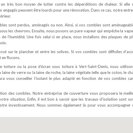
ue un très bon moyen de lutter contre les déperditions de chaleur. Si elle 
ux engagés peuvent être lourds pour une rénovation. Dans ce cas, notre entre
érieur.
ombles sont perdus, aménagés ou non. Ainsi, si vos combles sont aménageabl
é sous les chevrons. Ensuite, nous posons un pare-vapeur qui empêche la vape
t de l’humidité. Une fois celui-ci en place, nous installons des plaques de pl
oix.
osé sur le plancher et entre les solives. Si vos combles sont difficiles d’acc
 en flocons.
e toiture ou la pose d’écran sous toiture à Vert-Saint-Denis, nous utilison
 laine de verre ou la laine de roche, la laine végétale telle que le coton, le c
aura vous conseiller l’isolant le plus adapté en fonction de vos combles ca
lation des combles. Notre entreprise de couverture vous proposera le meill
votre situation. Enfin, il est bon à savoir que les travaux d’isolation sont o
e votre investissement. Nous sommes également là pour vous accompagner 