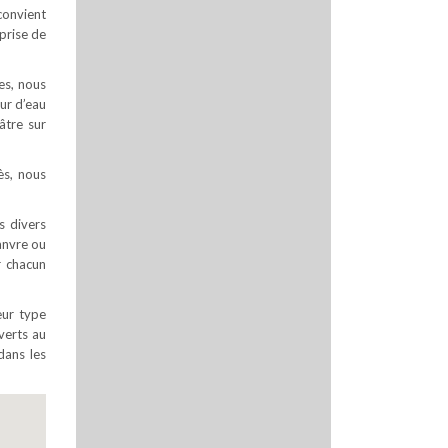
convient
prise de
es, nous
ur d’eau
âtre sur
ès, nous
s divers
hanvre ou
r chacun
eur type
uverts au
dans les