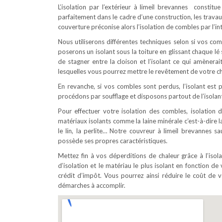
L’isolation par l’extérieur à limeil brevannes constit
parfaitement dans le cadre d’une construction, les trava
couverture préconise alors l’isolation de combles par l’int
Nous utiliserons différentes techniques selon si vos c
poserons un isolant sous la toiture en glissant chaque l
de stagner entre la cloison et l’isolant ce qui amènerai
lesquelles vous pourrez mettre le revêtement de votre ch
En revanche, si vos combles sont perdus, l’isolant est p
procédons par soufflage et disposons partout de l’isolant
Pour effectuer votre isolation des combles, isolation d
matériaux isolants comme la laine minérale c’est-à-dire la
le lin, la perlite… Notre couvreur à limeil brevannes s
possède ses propres caractéristiques.
Mettez fin à vos déperditions de chaleur grâce à l’iso
d’isolation et le matériau le plus isolant en fonction de 
crédit d’impôt. Vous pourrez ainsi réduire le coût d
démarches à accomplir.