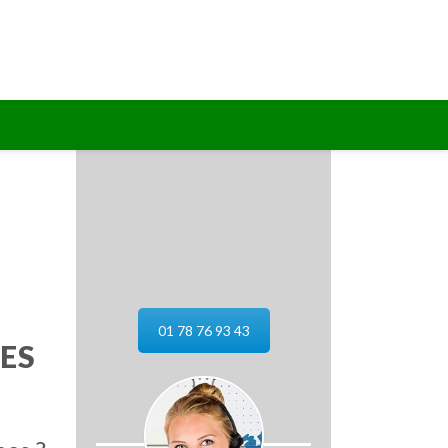
01 78 76 93 43
ES