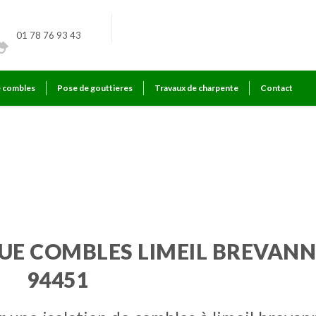
01 78 76 93 43
e combles
Pose de gouttieres
Travaux de charpente
Contact
vannes
UE COMBLES LIMEIL BREVANN
94451