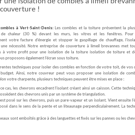
 une isolation de combles à limeil brevan
couverture !
 combles
à Vert-Saint-Denis
:
Les combles et la toiture présentent la plu
 de chaleur (30 %) devant les murs, les vitres et les fenêtres. Pour
ement votre facture d’énergie et stopper le gaspillage de chauffage, l’isol
 une nécessité. Notre entreprise de couverture à limeil brevannes met to
à votre profit pour une isolation de la toiture isolation de toiture et 
us proposons également l’écran sous toiture.
férentes techniques pour isoler des combles en fonction de votre toit, de vos 
 budget. Ainsi, notre couvreur peut vous proposer une isolation de com
Selon votre charpente, plusieurs techniques peuvent être mises en place :
ce cas, les chevrons encadrent l’isolant créant ainsi un caisson. Cette techni
 possèdent des chevrons unis par un système de triangulation.
est posé sur les chevrons, puis un pare-vapeur et un isolant. Vient ensuite l’
 posé dans le sens de la pente et un liteaunage perpendiculairement. La tech
neaux sont emboîtés grâce à des languettes et fixés sur les pannes ou les chev