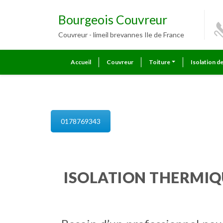
Bourgeois Couvreur
Couvreur - limeil brevannes Ile de France
Accueil
Couvreur
Toiture
Isolation d
isolation de combles limeil bre
0178769343
ISOLATION THERMIQ