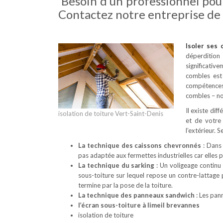
Besoin d’un professionnel pour
Contactez notre entreprise de 
Isoler ses
déperdition
significativ
combles est
compétences 
combles – no
Il existe dif
isolation de toiture Vert-Saint-Denis
et de votre
l’extérieur. 
La technique des caissons chevronnés
: Dans 
pas adaptée aux fermettes industrielles car elles
La technique du sarking
: Un voligeage continu 
sous-toiture sur lequel repose un contre-lattage
termine par la pose de la toiture.
La technique des panneaux sandwich
: Les pan
l’écran sous-toiture à limeil brevannes
isolation de toiture