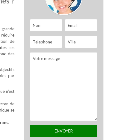
nes ?
s grande
 réduire
ation de
utes ses
donc des
objectifs
bles par
que n’est
écran de
nique se
rons.