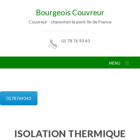
Bourgeois Couvreur
Couvreur - charenton le pont Ile de France
01 78 76 93 43
MENU
isolation de combles charenton le pont
0178769343
ISOLATION THERMIQUE