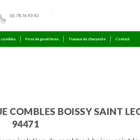
01 78 76 93 43
e combles
Pose de gouttieres
Travaux de charpente
Contact
t leger
E COMBLES BOISSY SAINT LE
94471