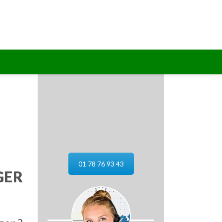
01 78 76 93 43
GER