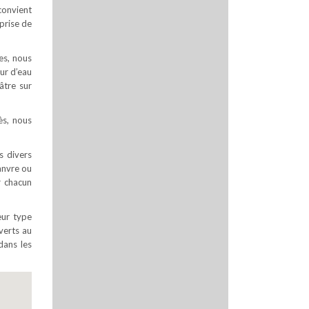
convient
prise de
es, nous
ur d’eau
âtre sur
ès, nous
s divers
hanvre ou
r chacun
eur type
uverts au
dans les