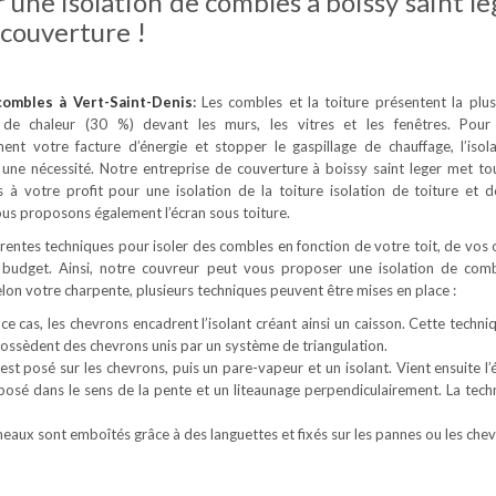
 une isolation de combles à boissy saint le
couverture !
 combles
à Vert-Saint-Denis
:
Les combles et la toiture présentent la plu
 de chaleur (30 %) devant les murs, les vitres et les fenêtres. Pour
ement votre facture d’énergie et stopper le gaspillage de chauffage, l’isol
une nécessité. Notre entreprise de couverture à boissy saint leger met to
à votre profit pour une isolation de la toiture isolation de toiture et 
us proposons également l’écran sous toiture.
férentes techniques pour isoler des combles en fonction de votre toit, de vos 
 budget. Ainsi, notre couvreur peut vous proposer une isolation de com
Selon votre charpente, plusieurs techniques peuvent être mises en place :
ce cas, les chevrons encadrent l’isolant créant ainsi un caisson. Cette techni
 possèdent des chevrons unis par un système de triangulation.
est posé sur les chevrons, puis un pare-vapeur et un isolant. Vient ensuite l’
 posé dans le sens de la pente et un liteaunage perpendiculairement. La tech
neaux sont emboîtés grâce à des languettes et fixés sur les pannes ou les chev