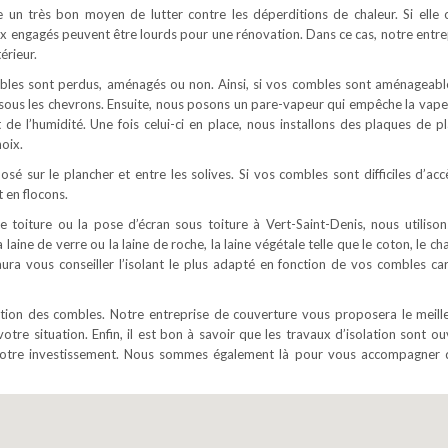
tue un très bon moyen de lutter contre les déperditions de chaleur. Si elle 
ux engagés peuvent être lourds pour une rénovation. Dans ce cas, notre entre
érieur.
ombles sont perdus, aménagés ou non. Ainsi, si vos combles sont aménageabl
é sous les chevrons. Ensuite, nous posons un pare-vapeur qui empêche la vape
t de l’humidité. Une fois celui-ci en place, nous installons des plaques de pl
oix.
osé sur le plancher et entre les solives. Si vos combles sont difficiles d’acc
 en flocons.
e toiture ou la pose d’écran sous toiture à Vert-Saint-Denis, nous utilison
 laine de verre ou la laine de roche, la laine végétale telle que le coton, le c
saura vous conseiller l’isolant le plus adapté en fonction de vos combles ca
lation des combles. Notre entreprise de couverture vous proposera le meill
votre situation. Enfin, il est bon à savoir que les travaux d’isolation sont o
e votre investissement. Nous sommes également là pour vous accompagner 