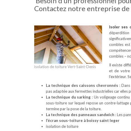
Besoin d’un professionnel pour
Contactez notre entreprise de 
Isoler ses
déperdition
significativ
combles est 
compétences 
combles – no
Il existe dif
isolation de toiture Vert-Saint-Denis
et de votre
l’extérieur. 
La technique des caissons chevronnés
: Dans 
pas adaptée aux fermettes industrielles car elles
La technique du sarking
: Un voligeage continu 
sous-toiture sur lequel repose un contre-lattage
termine par la pose de la toiture.
La technique des panneaux sandwich
: Les pan
l’écran sous-toiture à boissy saint leger
isolation de toiture