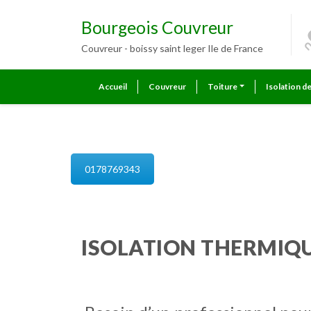
Bourgeois Couvreur
Couvreur - boissy saint leger Ile de France
Accueil
Couvreur
Toiture
Isolation d
isolation de combles boissy sain
0178769343
ISOLATION THERMIQU