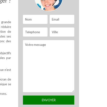
ger ?
s grande
 réduire
ation de
utes ses
donc des
objectifs
bles par
que n’est
écran de
nique se
rons.