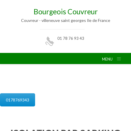
Bourgeois Couvreur
Couvreur - villeneuve saint georges Ile de France
01 78 76 93 43
MENU
isolation de combles villeneuve saint
georges
0178769343