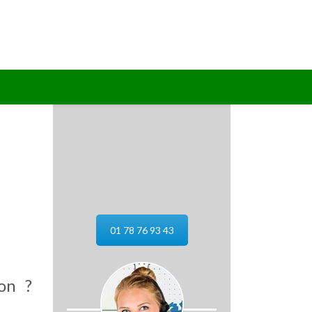
01 78 76 93 43
on ?