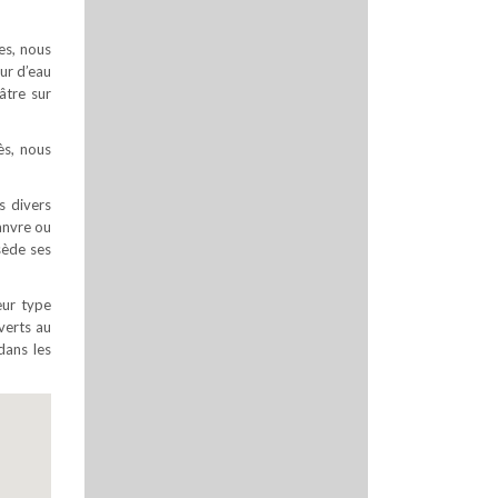
es, nous
ur d’eau
âtre sur
ès, nous
s divers
hanvre ou
sède ses
eur type
uverts au
dans les