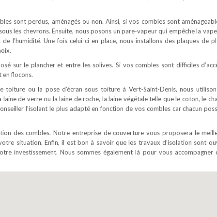
ombles sont perdus, aménagés ou non. Ainsi, si vos combles sont aménageabl
é sous les chevrons. Ensuite, nous posons un pare-vapeur qui empêche la vape
t de l’humidité. Une fois celui-ci en place, nous installons des plaques de pl
oix.
osé sur le plancher et entre les solives. Si vos combles sont difficiles d’acc
 en flocons.
e toiture ou la pose d’écran sous toiture à Vert-Saint-Denis, nous utilison
 laine de verre ou la laine de roche, la laine végétale telle que le coton, le c
 conseiller l’isolant le plus adapté en fonction de vos combles car chacun pos
lation des combles. Notre entreprise de couverture vous proposera le meill
votre situation. Enfin, il est bon à savoir que les travaux d’isolation sont o
e votre investissement. Nous sommes également là pour vous accompagner 