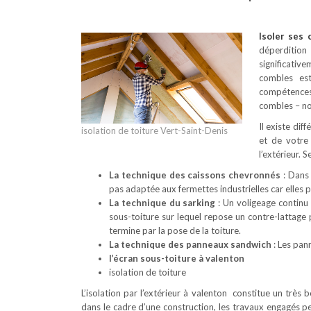
Isoler ses
déperdition
significativ
combles es
compétences 
combles – no
Il existe dif
isolation de toiture Vert-Saint-Denis
et de votre
l’extérieur. 
La technique des caissons chevronnés
: Dans 
pas adaptée aux fermettes industrielles car elles
La technique du sarking
: Un voligeage continu 
sous-toiture sur lequel repose un contre-lattage
termine par la pose de la toiture.
La technique des panneaux sandwich
: Les pan
l’écran sous-toiture à valenton
isolation de toiture
L’isolation par l’extérieur à valenton constitue un très
dans le cadre d’une construction, les travaux engagés p