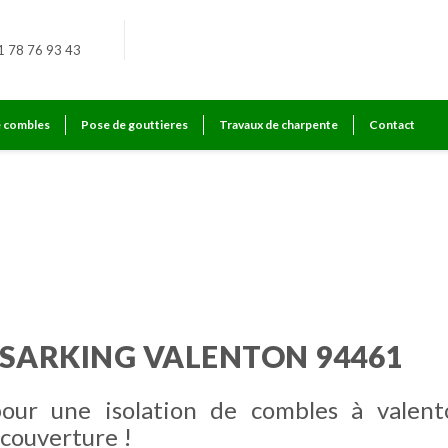
1 78 76 93 43
e combles
Pose de gouttieres
Travaux de charpente
Contact
 SARKING VALENTON 94461
pour une isolation de combles à valent
couverture !