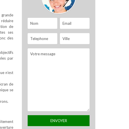
s grande
 réduire
ation de
tes ses
donc des
objectifs
bles par
que n’est
écran de
nique se
rons.
aitement
uverture