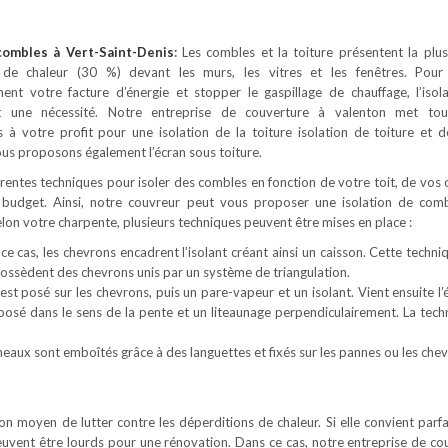
 combles
à Vert-Saint-Denis
:
Les combles et la toiture présentent la plu
 de chaleur (30 %) devant les murs, les vitres et les fenêtres. Pour
ement votre facture d’énergie et stopper le gaspillage de chauffage, l’isol
t une nécessité. Notre entreprise de couverture à valenton met tou
à votre profit pour une isolation de la toiture isolation de toiture et 
us proposons également l’écran sous toiture.
férentes techniques pour isoler des combles en fonction de votre toit, de vos 
 budget. Ainsi, notre couvreur peut vous proposer une isolation de com
Selon votre charpente, plusieurs techniques peuvent être mises en place :
ce cas, les chevrons encadrent l’isolant créant ainsi un caisson. Cette techni
 possèdent des chevrons unis par un système de triangulation.
est posé sur les chevrons, puis un pare-vapeur et un isolant. Vient ensuite l’
 posé dans le sens de la pente et un liteaunage perpendiculairement. La tech
neaux sont emboîtés grâce à des languettes et fixés sur les pannes ou les chev
 bon moyen de lutter contre les déperditions de chaleur. Si elle convient parf
euvent être lourds pour une rénovation. Dans ce cas, notre entreprise de co