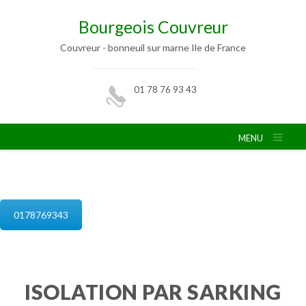
Bourgeois Couvreur
Couvreur - bonneuil sur marne Ile de France
01 78 76 93 43
MENU
isolation de combles bonneuil sur marne
0178769343
ISOLATION PAR SARKING