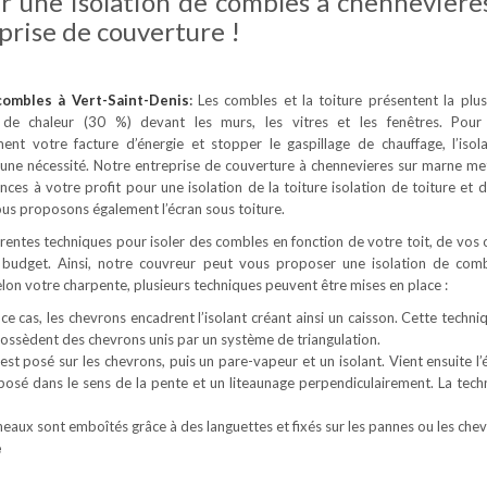
r une isolation de combles à chenneviere
prise de couverture !
 combles
à Vert-Saint-Denis
:
Les combles et la toiture présentent la plu
 de chaleur (30 %) devant les murs, les vitres et les fenêtres. Pour
ement votre facture d’énergie et stopper le gaspillage de chauffage, l’isol
une nécessité. Notre entreprise de couverture à chennevieres sur marne me
ces à votre profit pour une isolation de la toiture isolation de toiture et 
us proposons également l’écran sous toiture.
férentes techniques pour isoler des combles en fonction de votre toit, de vos 
 budget. Ainsi, notre couvreur peut vous proposer une isolation de com
Selon votre charpente, plusieurs techniques peuvent être mises en place :
ce cas, les chevrons encadrent l’isolant créant ainsi un caisson. Cette techni
 possèdent des chevrons unis par un système de triangulation.
est posé sur les chevrons, puis un pare-vapeur et un isolant. Vient ensuite l’
 posé dans le sens de la pente et un liteaunage perpendiculairement. La tech
neaux sont emboîtés grâce à des languettes et fixés sur les pannes ou les chev
e