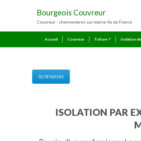
Bourgeois Couvreur
Couvreur - chennevieres sur marne Ile de France
Accueil
Couvreur
Toiture
Isolation d
isolation de combles chennevie
0178769343
ISOLATION PAR E
M