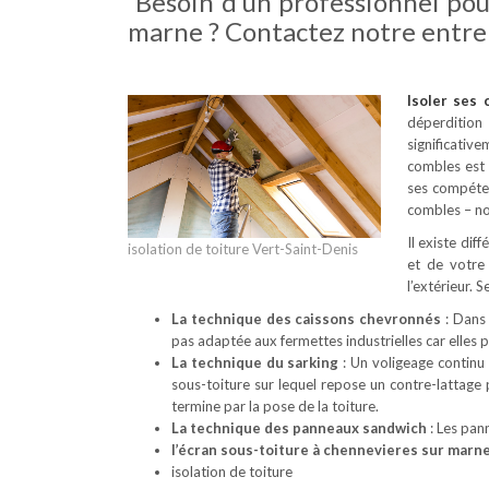
Besoin d’un professionnel pou
marne ? Contactez notre entre
Isoler ses
déperdition
significativ
combles est 
ses compéten
combles – no
Il existe dif
isolation de toiture Vert-Saint-Denis
et de votre
l’extérieur. 
La technique des caissons chevronnés
: Dans 
pas adaptée aux fermettes industrielles car elles
La technique du sarking
: Un voligeage continu 
sous-toiture sur lequel repose un contre-lattage
termine par la pose de la toiture.
La technique des panneaux sandwich
: Les pan
l’écran sous-toiture à chennevieres sur marn
isolation de toiture