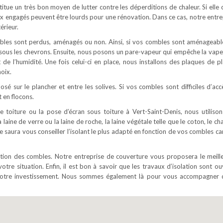
titue un très bon moyen de lutter contre les déperditions de chaleur. Si elle 
ux engagés peuvent être lourds pour une rénovation. Dans ce cas, notre entre
érieur.
ombles sont perdus, aménagés ou non. Ainsi, si vos combles sont aménageabl
é sous les chevrons. Ensuite, nous posons un pare-vapeur qui empêche la vape
t de l’humidité. Une fois celui-ci en place, nous installons des plaques de pl
oix.
osé sur le plancher et entre les solives. Si vos combles sont difficiles d’acc
 en flocons.
e toiture ou la pose d’écran sous toiture à Vert-Saint-Denis, nous utilison
 laine de verre ou la laine de roche, la laine végétale telle que le coton, le c
ne saura vous conseiller l’isolant le plus adapté en fonction de vos combles c
lation des combles. Notre entreprise de couverture vous proposera le meill
votre situation. Enfin, il est bon à savoir que les travaux d’isolation sont o
e votre investissement. Nous sommes également là pour vous accompagner 