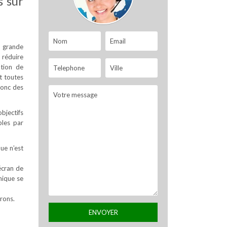
s sur
s grande
 réduire
ation de
t toutes
donc des
objectifs
bles par
que n’est
écran de
nique se
rons.