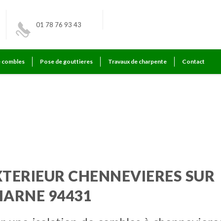
01 78 76 93 43
e combles
Pose de gouttieres
Travaux de charpente
Contact
res sur marne
XTERIEUR CHENNEVIERES SUR
ARNE 94431