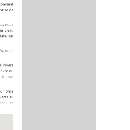
convient
prise de
es, nous
ur d’eau
âtre sur
ès, nous
s divers
hanvre ou
ar chacun
eur type
uverts au
dans les