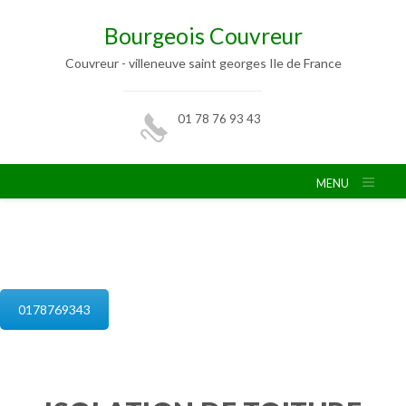
Bourgeois Couvreur
Couvreur - villeneuve saint georges Ile de France
01 78 76 93 43
MENU
isolation de combles villeneuve saint
georges
0178769343