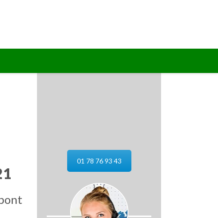
01 78 76 93 43
21
 pont