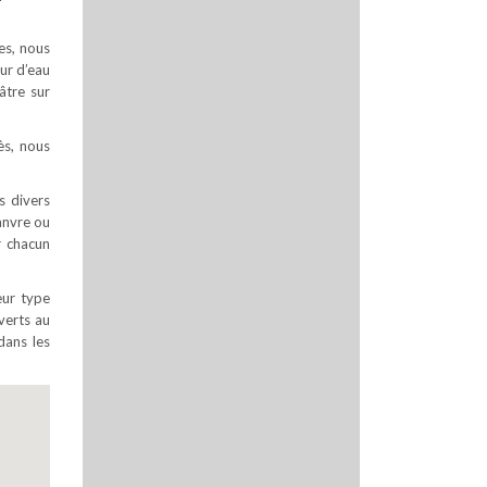
es, nous
ur d’eau
âtre sur
ès, nous
s divers
hanvre ou
r chacun
eur type
uverts au
dans les