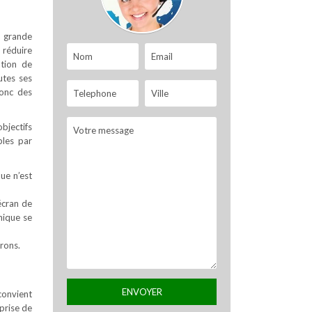
s grande
 réduire
ation de
utes ses
donc des
objectifs
bles par
que n’est
écran de
nique se
rons.
convient
prise de