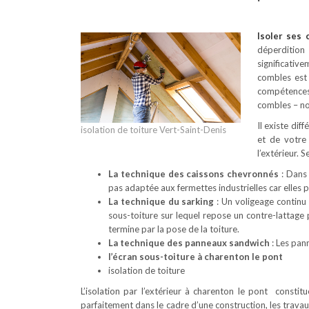
Isoler ses
déperdition
significativ
combles est 
compétences 
combles – no
Il existe dif
isolation de toiture Vert-Saint-Denis
et de votre
l’extérieur. 
La technique des caissons chevronnés
: Dans 
pas adaptée aux fermettes industrielles car elles
La technique du sarking
: Un voligeage continu 
sous-toiture sur lequel repose un contre-lattage
termine par la pose de la toiture.
La technique des panneaux sandwich
: Les pan
l’écran sous-toiture à charenton le pont
isolation de toiture
L’isolation par l’extérieur à charenton le pont constit
parfaitement dans le cadre d’une construction, les trava