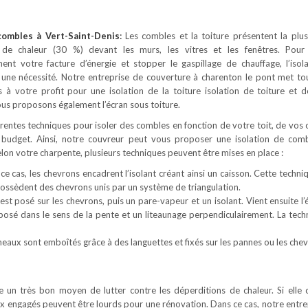
 combles
à Vert-Saint-Denis
:
Les combles et la toiture présentent la plu
 de chaleur (30 %) devant les murs, les vitres et les fenêtres. Pour
ement votre facture d’énergie et stopper le gaspillage de chauffage, l’isol
une nécessité. Notre entreprise de couverture à charenton le pont met to
à votre profit pour une isolation de la toiture isolation de toiture et 
us proposons également l’écran sous toiture.
férentes techniques pour isoler des combles en fonction de votre toit, de vos 
 budget. Ainsi, notre couvreur peut vous proposer une isolation de com
Selon votre charpente, plusieurs techniques peuvent être mises en place :
ce cas, les chevrons encadrent l’isolant créant ainsi un caisson. Cette techni
 possèdent des chevrons unis par un système de triangulation.
est posé sur les chevrons, puis un pare-vapeur et un isolant. Vient ensuite l’
 posé dans le sens de la pente et un liteaunage perpendiculairement. La tech
neaux sont emboîtés grâce à des languettes et fixés sur les pannes ou les chev
ue un très bon moyen de lutter contre les déperditions de chaleur. Si elle 
ux engagés peuvent être lourds pour une rénovation. Dans ce cas, notre entre