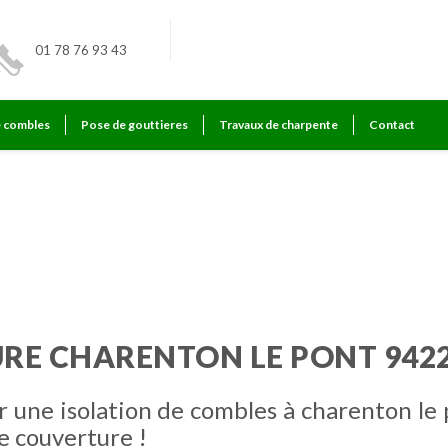
01 78 76 93 43
e combles
Pose de gouttieres
Travaux de charpente
Contact
le pont
URE CHARENTON LE PONT 942
r une isolation de combles à charenton le
e couverture !