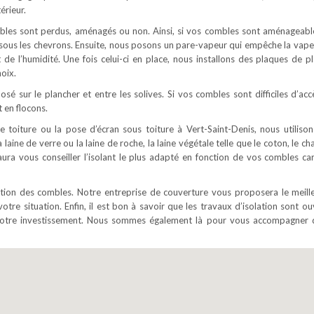
érieur.
ombles sont perdus, aménagés ou non. Ainsi, si vos combles sont aménageabl
é sous les chevrons. Ensuite, nous posons un pare-vapeur qui empêche la vape
t de l’humidité. Une fois celui-ci en place, nous installons des plaques de pl
oix.
osé sur le plancher et entre les solives. Si vos combles sont difficiles d’acc
 en flocons.
e toiture ou la pose d’écran sous toiture à Vert-Saint-Denis, nous utilison
 laine de verre ou la laine de roche, la laine végétale telle que le coton, le c
saura vous conseiller l’isolant le plus adapté en fonction de vos combles ca
lation des combles. Notre entreprise de couverture vous proposera le meill
votre situation. Enfin, il est bon à savoir que les travaux d’isolation sont o
e votre investissement. Nous sommes également là pour vous accompagner 