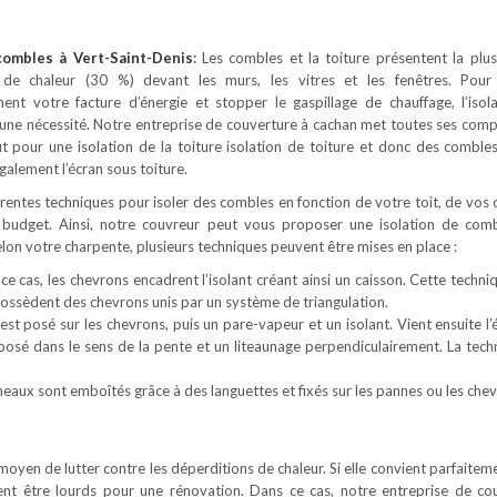
 combles
à Vert-Saint-Denis
:
Les combles et la toiture présentent la plu
 de chaleur (30 %) devant les murs, les vitres et les fenêtres. Pour
ement votre facture d’énergie et stopper le gaspillage de chauffage, l’isol
une nécessité. Notre entreprise de couverture à cachan met toutes ses com
it pour une isolation de la toiture isolation de toiture et donc des comble
alement l’écran sous toiture.
férentes techniques pour isoler des combles en fonction de votre toit, de vos 
 budget. Ainsi, notre couvreur peut vous proposer une isolation de com
Selon votre charpente, plusieurs techniques peuvent être mises en place :
ce cas, les chevrons encadrent l’isolant créant ainsi un caisson. Cette techni
 possèdent des chevrons unis par un système de triangulation.
est posé sur les chevrons, puis un pare-vapeur et un isolant. Vient ensuite l’
 posé dans le sens de la pente et un liteaunage perpendiculairement. La tech
neaux sont emboîtés grâce à des languettes et fixés sur les pannes ou les chev
 moyen de lutter contre les déperditions de chaleur. Si elle convient parfaite
ent être lourds pour une rénovation. Dans ce cas, notre entreprise de co