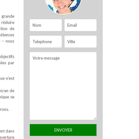
s grande
 réduire
ation de
pétences
s – nous
objectifs
bles par
que n’est
écran de
nique se
rons.
ment dans
uverture