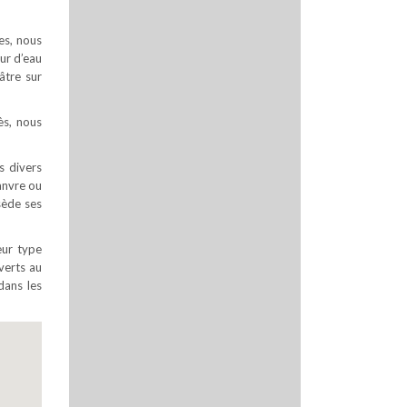
es, nous
ur d’eau
âtre sur
ès, nous
s divers
hanvre ou
sède ses
eur type
uverts au
dans les