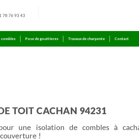
1 78 76 93 43
e combles
Pose de gouttieres
Travaux de charpente
Contact
DE TOIT CACHAN 94231
 pour une isolation de combles à cach
couverture !