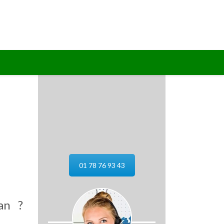
01 78 76 93 43
an ?