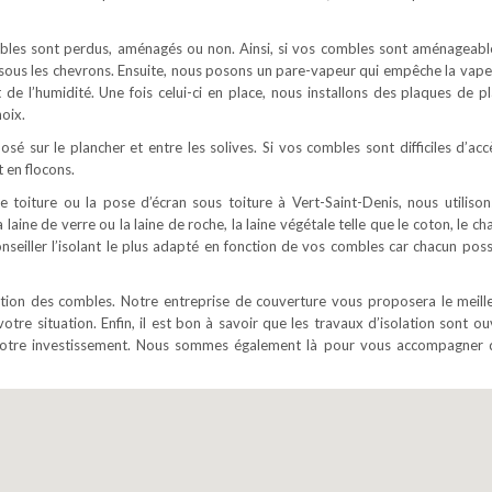
ombles sont perdus, aménagés ou non. Ainsi, si vos combles sont aménageabl
é sous les chevrons. Ensuite, nous posons un pare-vapeur qui empêche la vape
t de l’humidité. Une fois celui-ci en place, nous installons des plaques de pl
oix.
osé sur le plancher et entre les solives. Si vos combles sont difficiles d’acc
 en flocons.
e toiture ou la pose d’écran sous toiture à Vert-Saint-Denis, nous utilison
 laine de verre ou la laine de roche, la laine végétale telle que le coton, le c
onseiller l’isolant le plus adapté en fonction de vos combles car chacun pos
lation des combles. Notre entreprise de couverture vous proposera le meill
votre situation. Enfin, il est bon à savoir que les travaux d’isolation sont o
e votre investissement. Nous sommes également là pour vous accompagner 