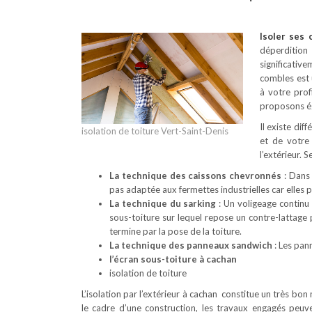
Isoler ses
déperdition
significativ
combles est 
à votre prof
proposons ég
Il existe dif
isolation de toiture Vert-Saint-Denis
et de votre
l’extérieur. 
La technique des caissons chevronnés
: Dans 
pas adaptée aux fermettes industrielles car elles
La technique du sarking
: Un voligeage continu 
sous-toiture sur lequel repose un contre-lattage
termine par la pose de la toiture.
La technique des panneaux sandwich
: Les pan
l’écran sous-toiture à cachan
isolation de toiture
L’isolation par l’extérieur à cachan constitue un très bon
le cadre d’une construction, les travaux engagés peuv