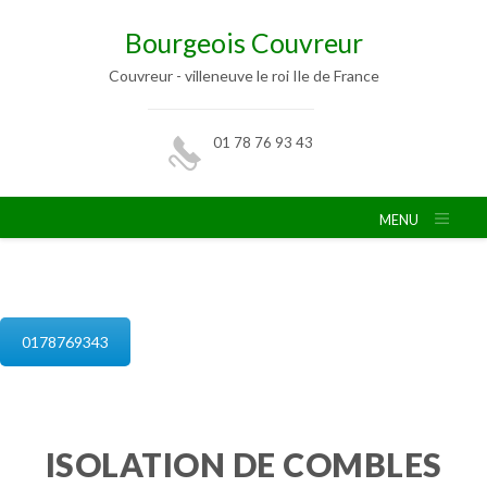
Bourgeois Couvreur
Couvreur - villeneuve le roi Ile de France
01 78 76 93 43
MENU
isolation de combles villeneuve le roi
0178769343
ISOLATION DE COMBLES