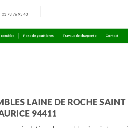
01 78 76 93 43
e combles
Pose de gouttieres
Travaux de charpente
Contact
ice
MBLES LAINE DE ROCHE SAINT
AURICE 94411