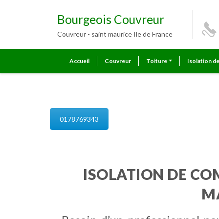
Bourgeois Couvreur
Couvreur - saint maurice Ile de France
Accueil
Couvreur
Toiture
Isolation d
isolation de combles saint maur
0178769343
ISOLATION DE CO
M