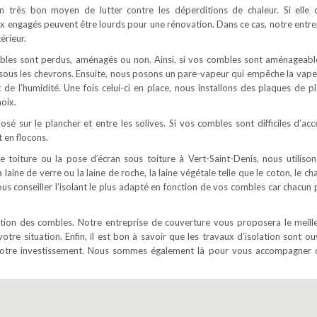
 un très bon moyen de lutter contre les déperditions de chaleur. Si elle 
ux engagés peuvent être lourds pour une rénovation. Dans ce cas, notre entre
érieur.
ombles sont perdus, aménagés ou non. Ainsi, si vos combles sont aménageabl
é sous les chevrons. Ensuite, nous posons un pare-vapeur qui empêche la vape
t de l’humidité. Une fois celui-ci en place, nous installons des plaques de pl
oix.
osé sur le plancher et entre les solives. Si vos combles sont difficiles d’acc
 en flocons.
e toiture ou la pose d’écran sous toiture à Vert-Saint-Denis, nous utilison
 laine de verre ou la laine de roche, la laine végétale telle que le coton, le c
vous conseiller l’isolant le plus adapté en fonction de vos combles car chacun
lation des combles. Notre entreprise de couverture vous proposera le meill
votre situation. Enfin, il est bon à savoir que les travaux d’isolation sont o
e votre investissement. Nous sommes également là pour vous accompagner 