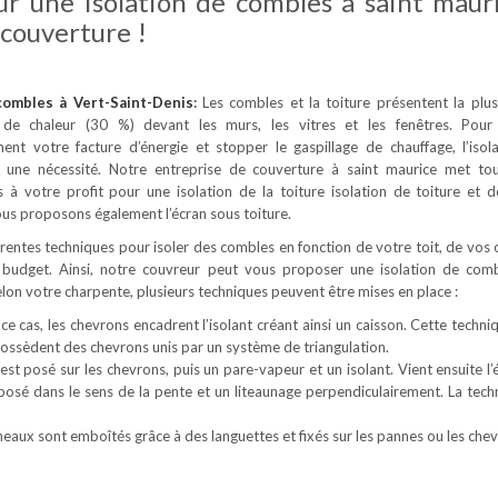
ur une isolation de combles à saint maur
couverture !
 combles
à Vert-Saint-Denis
:
Les combles et la toiture présentent la plu
 de chaleur (30 %) devant les murs, les vitres et les fenêtres. Pour
ement votre facture d’énergie et stopper le gaspillage de chauffage, l’isol
 une nécessité. Notre entreprise de couverture à saint maurice met to
à votre profit pour une isolation de la toiture isolation de toiture et 
us proposons également l’écran sous toiture.
férentes techniques pour isoler des combles en fonction de votre toit, de vos 
 budget. Ainsi, notre couvreur peut vous proposer une isolation de com
Selon votre charpente, plusieurs techniques peuvent être mises en place :
ce cas, les chevrons encadrent l’isolant créant ainsi un caisson. Cette techni
 possèdent des chevrons unis par un système de triangulation.
est posé sur les chevrons, puis un pare-vapeur et un isolant. Vient ensuite l’
 posé dans le sens de la pente et un liteaunage perpendiculairement. La tech
neaux sont emboîtés grâce à des languettes et fixés sur les pannes ou les chev