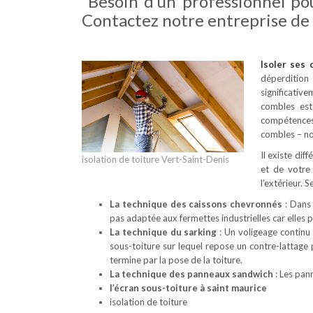
Besoin d’un professionnel po
Contactez notre entreprise de 
Isoler ses
déperdition
significativ
combles est
compétences 
combles – no
Il existe dif
isolation de toiture Vert-Saint-Denis
et de votre
l’extérieur. 
La technique des caissons chevronnés
: Dans 
pas adaptée aux fermettes industrielles car elles
La technique du sarking
: Un voligeage continu 
sous-toiture sur lequel repose un contre-lattage
termine par la pose de la toiture.
La technique des panneaux sandwich
: Les pan
l’écran sous-toiture à saint maurice
isolation de toiture