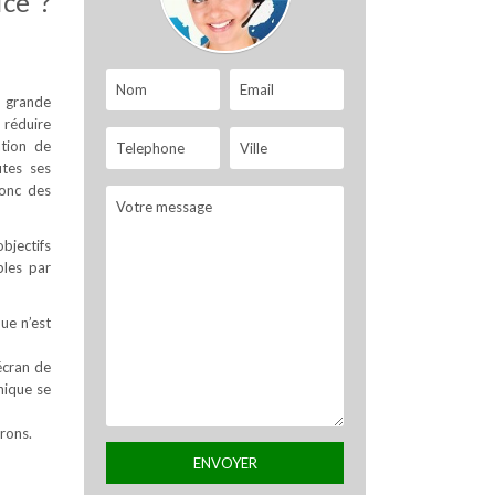
ice ?
s grande
 réduire
ation de
utes ses
donc des
objectifs
bles par
que n’est
écran de
nique se
rons.