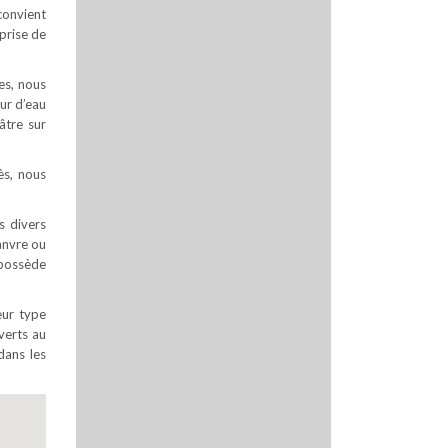
convient
prise de
es, nous
ur d’eau
âtre sur
ès, nous
s divers
hanvre ou
 possède
eur type
uverts au
dans les