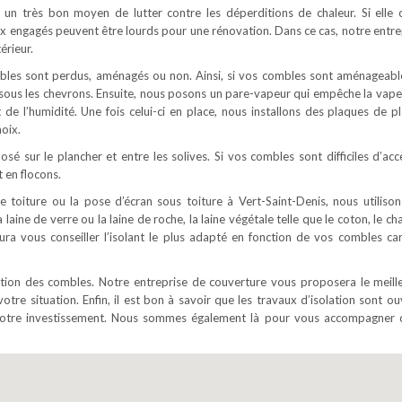
tue un très bon moyen de lutter contre les déperditions de chaleur. Si elle 
ux engagés peuvent être lourds pour une rénovation. Dans ce cas, notre entre
érieur.
ombles sont perdus, aménagés ou non. Ainsi, si vos combles sont aménageabl
é sous les chevrons. Ensuite, nous posons un pare-vapeur qui empêche la vape
t de l’humidité. Une fois celui-ci en place, nous installons des plaques de pl
oix.
osé sur le plancher et entre les solives. Si vos combles sont difficiles d’acc
 en flocons.
e toiture ou la pose d’écran sous toiture à Vert-Saint-Denis, nous utilison
 laine de verre ou la laine de roche, la laine végétale telle que le coton, le c
saura vous conseiller l’isolant le plus adapté en fonction de vos combles ca
lation des combles. Notre entreprise de couverture vous proposera le meill
votre situation. Enfin, il est bon à savoir que les travaux d’isolation sont o
e votre investissement. Nous sommes également là pour vous accompagner 