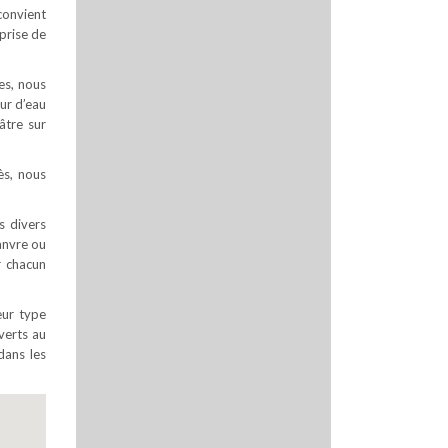
convient
prise de
es, nous
ur d’eau
âtre sur
ès, nous
s divers
hanvre ou
r chacun
eur type
uverts au
dans les