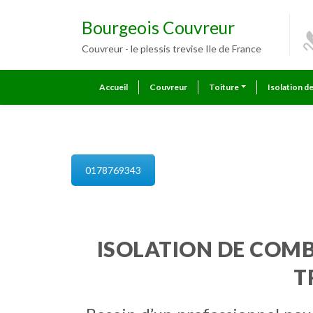
Bourgeois Couvreur
Couvreur - le plessis trevise Ile de France
Accueil
Couvreur
Toiture
Isolation d
isolation de combles le plessis t
0178769343
ISOLATION DE COMBL
T