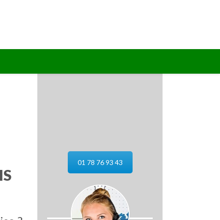
01 78 76 93 43
IS