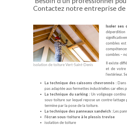
Besoin d’un professionnel pour
Contactez notre entreprise de 
Isoler ses
déperdition
significativ
combles est 
compétences 
combles – no
Il existe dif
isolation de toiture Vert-Saint-Denis
et de votre
l’extérieur. 
La technique des caissons chevronnés
: Dans 
pas adaptée aux fermettes industrielles car elles
La technique du sarking
: Un voligeage continu 
sous-toiture sur lequel repose un contre-lattage
termine par la pose de la toiture.
La technique des panneaux sandwich
: Les pan
l’écran sous-toiture à le plessis trevise
isolation de toiture