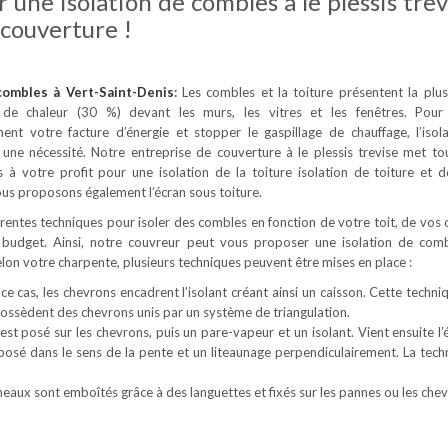
 une isolation de combles à le plessis trev
couverture !
 combles
à Vert-Saint-Denis
:
Les combles et la toiture présentent la plu
 de chaleur (30 %) devant les murs, les vitres et les fenêtres. Pour
ement votre facture d’énergie et stopper le gaspillage de chauffage, l’isol
une nécessité. Notre entreprise de couverture à le plessis trevise met to
à votre profit pour une isolation de la toiture isolation de toiture et 
us proposons également l’écran sous toiture.
férentes techniques pour isoler des combles en fonction de votre toit, de vos 
 budget. Ainsi, notre couvreur peut vous proposer une isolation de com
Selon votre charpente, plusieurs techniques peuvent être mises en place :
ce cas, les chevrons encadrent l’isolant créant ainsi un caisson. Cette techni
 possèdent des chevrons unis par un système de triangulation.
est posé sur les chevrons, puis un pare-vapeur et un isolant. Vient ensuite l’
 posé dans le sens de la pente et un liteaunage perpendiculairement. La tech
neaux sont emboîtés grâce à des languettes et fixés sur les pannes ou les chev