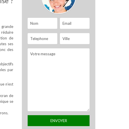
ise ?
s grande
 réduire
ation de
utes ses
donc des
objectifs
bles par
que n’est
écran de
nique se
rons.