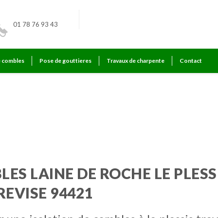
01 78 76 93 43
e combles
Pose de gouttieres
Travaux de charpente
Contact
revise
ES LAINE DE ROCHE LE PLESS
REVISE 94421