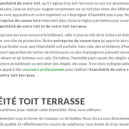
anchéité de votre toit
, qu’il s’agisse d’un toit-terrasse ou non est absolume
essaire. L’eau ne doit pas stagner notamment sur un toit plat sinon des infiltra
au vont apparaître et votre logement va s’imprégner d’humidité peu à peu. N
reprise de couverture
intervient dans toute la région parisienne pour assu
anchéité de votre toit et de votre toit-terrasse
.
squ’une terrasse recouvre le bâtiment, celle-ci joue le rôle de la toiture et doi
er son rôle de protection. Notre
entreprise de couverture
lui apporte alors
t particulier pour que l’étanchéité soit parfaite. Sans cela, des problèmes d’h
me l’apparition de taches de moisissures ou des champignons peuvent surve
raînant un air intérieur non sain. De même, l’humidité peut causer des dégâts s
ucture du bâtiment ou entraîner des dégâts des eaux. Il est donc indispensabl
re appel à des
couvreurs professionnels
pour réaliser l’
étanchéité de votre t
votre toit-terrasse
.
ITÉ TOIT TERRASSE
atériaux pour réaliser cette étanchéité. Ainsi, nous utilisons :
ésentent sous la forme de rouleaux ou de feuilles. Nous les posons directeme
 qualité, ils réfléchissent les rayons du soleil pour vous éviter de trop ressen