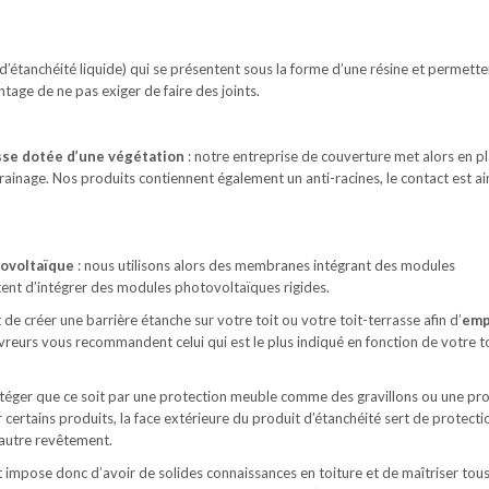
’étanchéité liquide) qui se présentent sous la forme d’une résine et permette
ntage de ne pas exiger de faire des joints.
sse
dotée d’une végétation
: notre entreprise de couverture met alors en p
 drainage. Nos produits contiennent également un anti-racines, le contact est ai
tovoltaïque
: nous utilisons alors des membranes intégrant des modules
ent d’intégrer des modules photovoltaïques rigides.
t de créer une barrière étanche sur votre toit ou votre toit-terrasse afin d’
emp
uvreurs vous recommandent celui qui est le plus indiqué en fonction de votre to
 protéger que ce soit par une protection meuble comme des gravillons ou une pr
ertains produits, la face extérieure du produit d’étanchéité sert de protection
 autre revêtement.
impose donc d’avoir de solides connaissances en toiture et de maîtriser tous