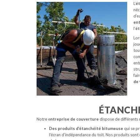
L’
ét
néc
d’e
ent
l’
ét
Lor
jou
tou
com
ent
str
fai
de 
ÉTANCHÉ
Notre e
ntreprise de couverture
dispose de différents m
Des produits d’étanchéité bitumeuse
qui se pr
l’écran d’indépendance du toit. Nos produits sont de