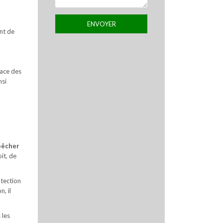
nt de
lace des
nsi
êcher
it, de
otection
, il
 les