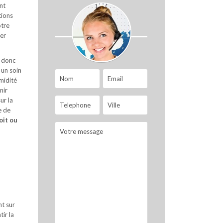
nt
tions
otre
rer
t donc
 un soin
umidité
nir
ur la
e de
oit ou
nt sur
tir la