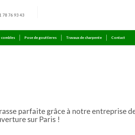
1 78 76 93 43
e combles
Pose de gouttieres
Travaux de charpente
Contact
asse
rasse parfaite grâce à notre entreprise d
verture sur Paris !