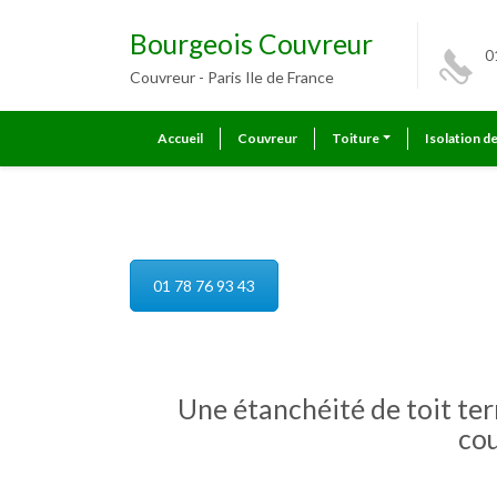
Bourgeois Couvreur
0
Couvreur - Paris Ile de France
Accueil
Couvreur
Toiture
Isolation d
Étanchéité toiture et toit terr
01 78 76 93 43
Une étanchéité de toit ter
cou