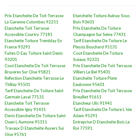
Prix Etancheite De Toit Terrasse
Etancheite Toiture Aulnay Sous
La Garenne Colombes 92251
Bois 93601
Etancheite Toit Terrasse
Prix Etancheite De Toiture
Accessible Courtry 77181
Champagne Sur Seine 77431
Etancheite Toiture Tremblay En
Tarif Etancheite De Toiture Le
France 93291
Plessis Bouchard 95131
Fuites D Eau Toiture Saint Denis
Cout Etancheite De Toiture
93201
Sceaux 92331
Cout Etancheite De Toit Terrasse
Prix Etancheite De Toit Terrasse
Bruyeres Sur Oise 95821
Villiers Le Bel 95401
Refection Etancheite Terrasse Le
Etancheite Toiture Plate
Thillay 95501
Eaubonne 95601
Tarif Etancheite De Toiture Saint
Prix Etancheite De Toit Terrasse
Germain Laval 77131
Breuillet 91651
Etancheite Toit Terrasse
Etancheur Ulis 91941
Accessible Igny 91431
Tarif Etancheite De Toiture L Isle
Devis Etancheite De Toiture Saint
Adam 95291
Ouen L Aumone 95311
Entreprise D Etancheite Bois Le
Travaux D Etancheite Auvers Sur
Roi 77591
Oise 95761