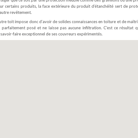
 protéger que ce soit par une protection meuble comme des gravillons ou une pr
certains produits, la face extérieure du produit d’étanchéité sert de protec
 autre revêtement.
re toit impose donc d’avoir de solides connaissances en toiture et de maîtri
 parfaitement posé et ne laisse pas aucune infiltration. C’est ce résultat 
 savoir-faire exceptionnel de ses couvreurs expérimentés.