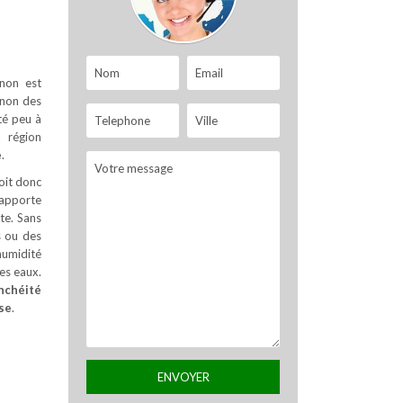
 non est
inon des
té peu à
a région
e
.
doit donc
 apporte
ite. Sans
s ou des
humidité
es eaux.
nchéité
sse
.