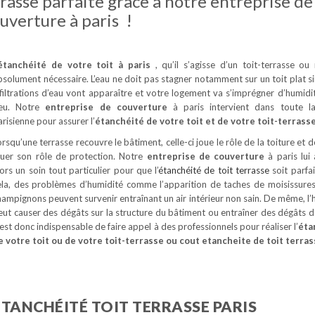
rasse parfaite grâce à notre entreprise de
uverture à paris !
étanchéité de votre toit à paris
, qu’il s’agisse d’un toit-terrasse ou
bsolument nécessaire. L’eau ne doit pas stagner notamment sur un toit plat s
nfiltrations d’eau vont apparaître et votre logement va s’imprégner d’humidi
eu. Notre
entreprise de couverture
à paris intervient dans toute l
arisienne pour assurer l’
étanchéité de votre toit et de votre toit-terrass
orsqu’une terrasse recouvre le bâtiment, celle-ci joue le rôle de la toiture et 
ouer son rôle de protection. Notre
entreprise de couverture
à paris lui
lors un soin tout particulier pour que l’
étanchéité de toit terrasse
soit parfa
ela, des problèmes d’humidité comme l’apparition de taches de moisissure
hampignons peuvent survenir entraînant un air intérieur non sain. De même, l’
eut causer des dégâts sur la structure du bâtiment ou entraîner des dégâts d
l est donc indispensable de faire appel à des professionnels pour réaliser l’
éta
e votre toit ou de votre toit-terrasse ou cout etancheite de toit terra
ÉTANCHÉITÉ TOIT TERRASSE PARIS