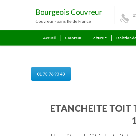
Bourgeois Couvreur
0
Couvreur - paris Ile de France
Accueil
Couvreur
Toiture
Isolation d
etancheite toit terrasse paris
01 78 76 93 43
ETANCHEITE TOIT 