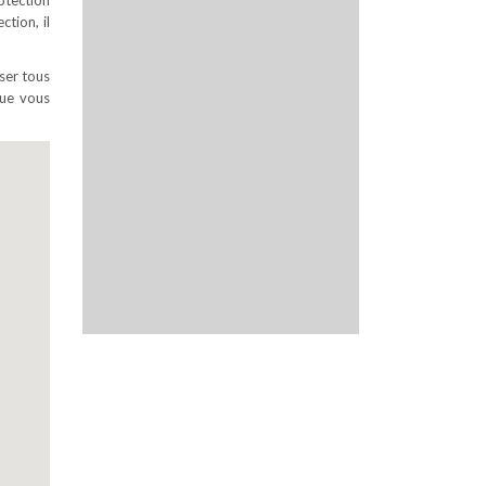
otection
tion, il
ser tous
que vous