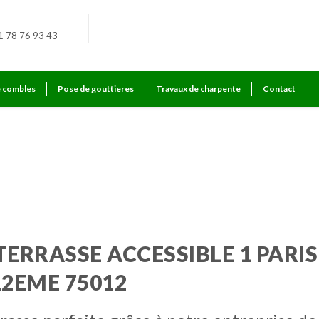
1 78 76 93 43
e combles
Pose de gouttieres
Travaux de charpente
Contact
TERRASSE ACCESSIBLE 1 PARIS
12EME 75012