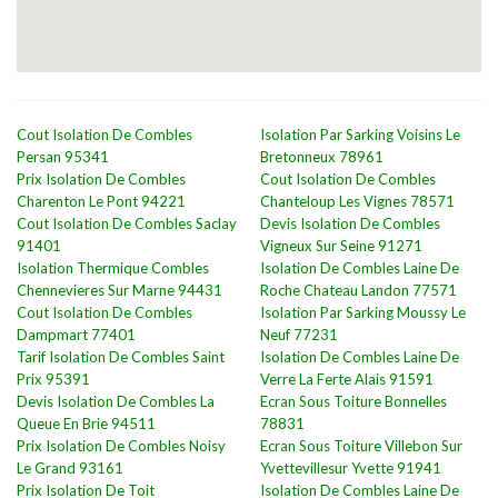
Cout Isolation De Combles
Isolation Par Sarking Voisins Le
Persan 95341
Bretonneux 78961
Prix Isolation De Combles
Cout Isolation De Combles
Charenton Le Pont 94221
Chanteloup Les Vignes 78571
Cout Isolation De Combles Saclay
Devis Isolation De Combles
91401
Vigneux Sur Seine 91271
Isolation Thermique Combles
Isolation De Combles Laine De
Chennevieres Sur Marne 94431
Roche Chateau Landon 77571
Cout Isolation De Combles
Isolation Par Sarking Moussy Le
Dampmart 77401
Neuf 77231
Tarif Isolation De Combles Saint
Isolation De Combles Laine De
Prix 95391
Verre La Ferte Alais 91591
Devis Isolation De Combles La
Ecran Sous Toiture Bonnelles
Queue En Brie 94511
78831
Prix Isolation De Combles Noisy
Ecran Sous Toiture Villebon Sur
Le Grand 93161
Yvettevillesur Yvette 91941
Prix Isolation De Toit
Isolation De Combles Laine De