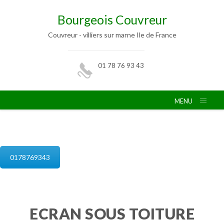
Bourgeois Couvreur
Couvreur - villiers sur marne Ile de France
01 78 76 93 43
MENU
isolation de combles villiers sur marne
0178769343
ECRAN SOUS TOITURE