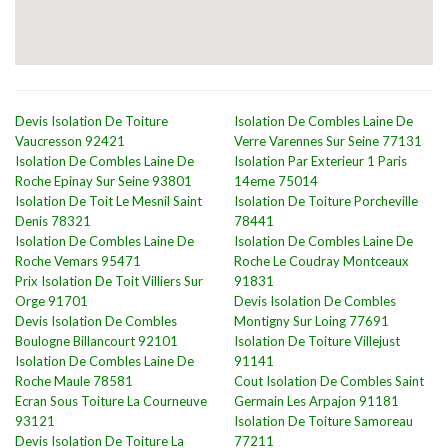
Devis Isolation De Toiture
Isolation De Combles Laine De
Vaucresson 92421
Verre Varennes Sur Seine 77131
Isolation De Combles Laine De
Isolation Par Exterieur 1 Paris
Roche Epinay Sur Seine 93801
14eme 75014
Isolation De Toit Le Mesnil Saint
Isolation De Toiture Porcheville
Denis 78321
78441
Isolation De Combles Laine De
Isolation De Combles Laine De
Roche Vemars 95471
Roche Le Coudray Montceaux
Prix Isolation De Toit Villiers Sur
91831
Orge 91701
Devis Isolation De Combles
Devis Isolation De Combles
Montigny Sur Loing 77691
Boulogne Billancourt 92101
Isolation De Toiture Villejust
Isolation De Combles Laine De
91141
Roche Maule 78581
Cout Isolation De Combles Saint
Ecran Sous Toiture La Courneuve
Germain Les Arpajon 91181
93121
Isolation De Toiture Samoreau
Devis Isolation De Toiture La
77211