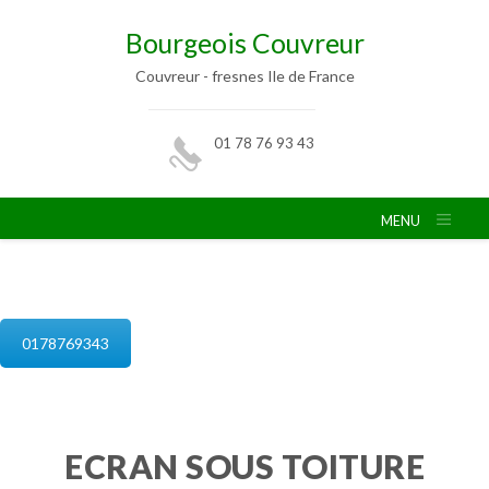
Bourgeois Couvreur
Couvreur - fresnes Ile de France
01 78 76 93 43
MENU
isolation de combles fresnes
0178769343
ECRAN SOUS TOITURE