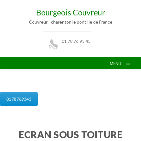
Bourgeois Couvreur
Couvreur - charenton le pont Ile de France
01 78 76 93 43
MENU
isolation de combles charenton le pont
0178769343
ECRAN SOUS TOITURE