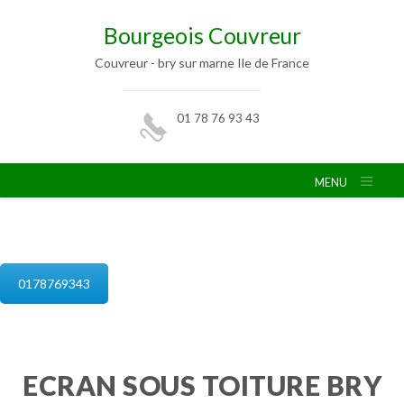
Bourgeois Couvreur
Couvreur - bry sur marne Ile de France
01 78 76 93 43
MENU
isolation de combles bry sur marne
0178769343
ECRAN SOUS TOITURE BRY