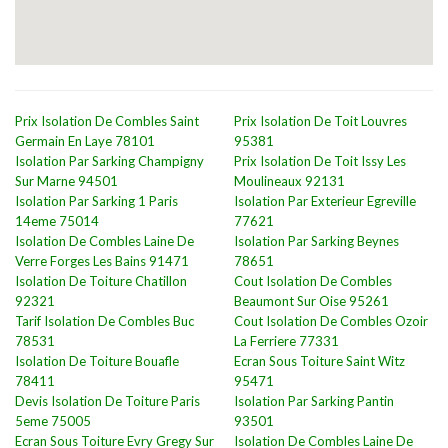
Prix Isolation De Combles Saint
Prix Isolation De Toit Louvres
Germain En Laye 78101
95381
Isolation Par Sarking Champigny
Prix Isolation De Toit Issy Les
Sur Marne 94501
Moulineaux 92131
Isolation Par Sarking 1 Paris
Isolation Par Exterieur Egreville
14eme 75014
77621
Isolation De Combles Laine De
Isolation Par Sarking Beynes
Verre Forges Les Bains 91471
78651
Isolation De Toiture Chatillon
Cout Isolation De Combles
92321
Beaumont Sur Oise 95261
Tarif Isolation De Combles Buc
Cout Isolation De Combles Ozoir
78531
La Ferriere 77331
Isolation De Toiture Bouafle
Ecran Sous Toiture Saint Witz
78411
95471
Devis Isolation De Toiture Paris
Isolation Par Sarking Pantin
5eme 75005
93501
Ecran Sous Toiture Evry Gregy Sur
Isolation De Combles Laine De