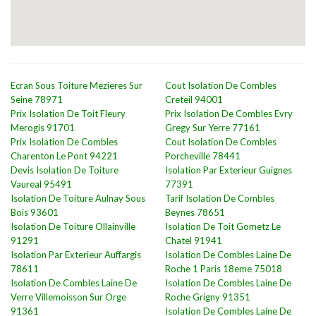
Ecran Sous Toiture Mezieres Sur
Cout Isolation De Combles
Seine 78971
Creteil 94001
Prix Isolation De Toit Fleury
Prix Isolation De Combles Evry
Merogis 91701
Gregy Sur Yerre 77161
Prix Isolation De Combles
Cout Isolation De Combles
Charenton Le Pont 94221
Porcheville 78441
Devis Isolation De Toiture
Isolation Par Exterieur Guignes
Vaureal 95491
77391
Isolation De Toiture Aulnay Sous
Tarif Isolation De Combles
Bois 93601
Beynes 78651
Isolation De Toiture Ollainville
Isolation De Toit Gometz Le
91291
Chatel 91941
Isolation Par Exterieur Auffargis
Isolation De Combles Laine De
78611
Roche 1 Paris 18eme 75018
Isolation De Combles Laine De
Isolation De Combles Laine De
Verre Villemoisson Sur Orge
Roche Grigny 91351
91361
Isolation De Combles Laine De