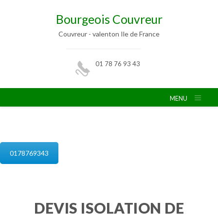
Bourgeois Couvreur
Couvreur - valenton Ile de France
01 78 76 93 43
MENU
isolation de combles valenton
0178769343
DEVIS ISOLATION DE