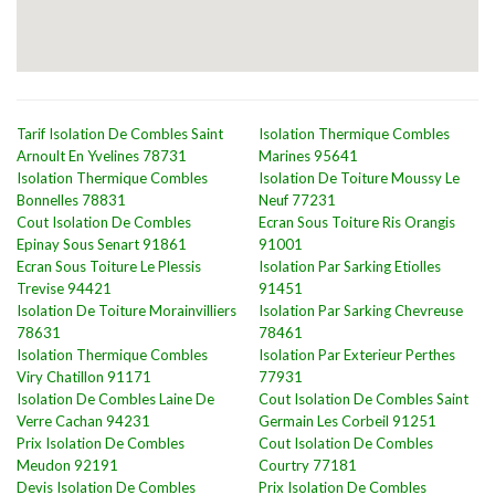
Tarif Isolation De Combles Saint
Isolation Thermique Combles
Arnoult En Yvelines 78731
Marines 95641
Isolation Thermique Combles
Isolation De Toiture Moussy Le
Bonnelles 78831
Neuf 77231
Cout Isolation De Combles
Ecran Sous Toiture Ris Orangis
Epinay Sous Senart 91861
91001
Ecran Sous Toiture Le Plessis
Isolation Par Sarking Etiolles
Trevise 94421
91451
Isolation De Toiture Morainvilliers
Isolation Par Sarking Chevreuse
78631
78461
Isolation Thermique Combles
Isolation Par Exterieur Perthes
Viry Chatillon 91171
77931
Isolation De Combles Laine De
Cout Isolation De Combles Saint
Verre Cachan 94231
Germain Les Corbeil 91251
Prix Isolation De Combles
Cout Isolation De Combles
Meudon 92191
Courtry 77181
Devis Isolation De Combles
Prix Isolation De Combles