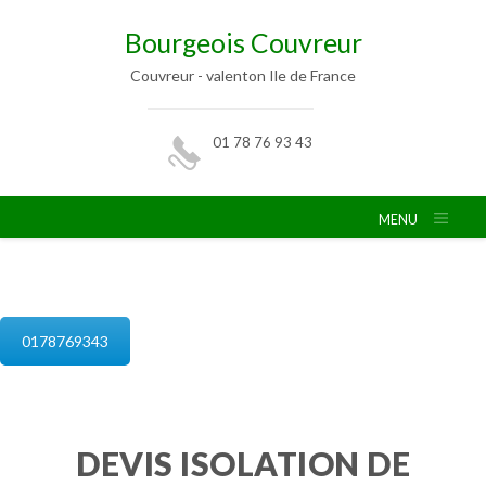
Bourgeois Couvreur
Couvreur - valenton Ile de France
01 78 76 93 43
MENU
isolation de combles valenton
0178769343
DEVIS ISOLATION DE