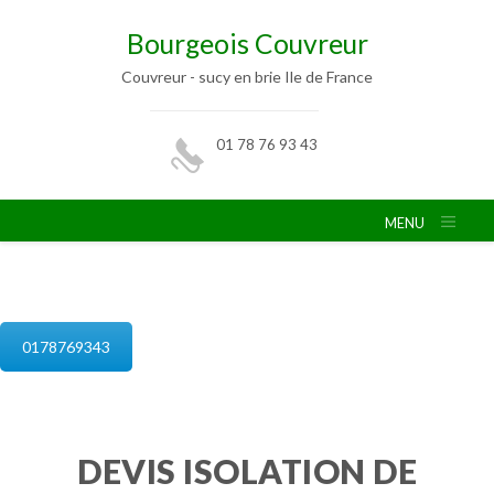
Bourgeois Couvreur
Couvreur - sucy en brie Ile de France
01 78 76 93 43
MENU
isolation de combles sucy en brie
0178769343
DEVIS ISOLATION DE