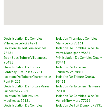
Devis Isolation De Combles
Isolation Thermique Combles
Villeneuve Le Roi 94291
Marly Le Roi 78161
Isolation De Toit Louveciennes
Isolation De Combles Laine De
78431
Verre Montlignon 95681
Ecran Sous Toiture Villetaneuse
Prix Isolation De Combles Dugny
93431
93441
Devis Isolation De Toiture
Isolation Par Exterieur
Fontenay Aux Roses 92261
Feucherolles 78811
Isolation De Toiture Charenton Le
Isolation De Toiture Groslay
Pont 94221
95411
Devis Isolation De Toiture Vaires
Isolation Par Exterieur Nanterre
Sur Marne 77361
92001
Isolation De Toit Issy Les
Isolation De Combles Laine De
Moulineaux 92131
Verre Mitry Mory 77291
Devis Isolation De Combles
Isolation De Toit Domont 95331