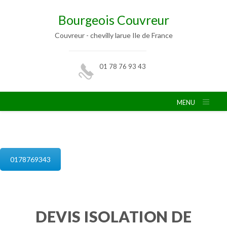
Bourgeois Couvreur
Couvreur - chevilly larue Ile de France
01 78 76 93 43
MENU
isolation de combles chevilly larue
0178769343
DEVIS ISOLATION DE