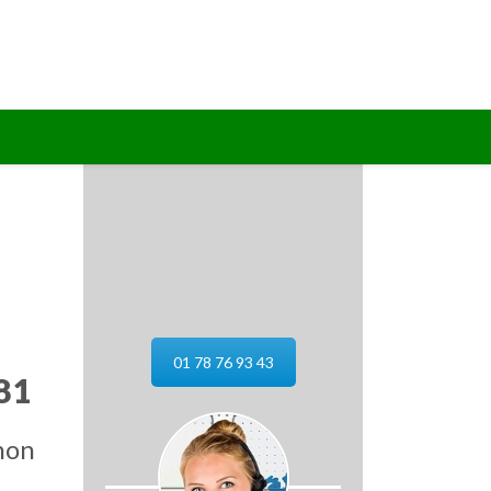
01 78 76 93 43
81
non