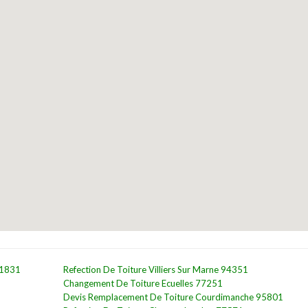
91831
Refection De Toiture Villiers Sur Marne 94351
Changement De Toiture Ecuelles 77251
Devis Remplacement De Toiture Courdimanche 95801