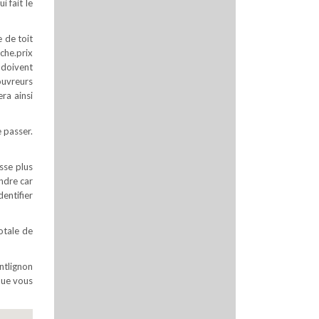
i fait le
e de toit
che.prix
i doivent
ouvreurs
era ainsi
 passer.
sse plus
ndre car
entifier
otale de
ntlignon
que vous