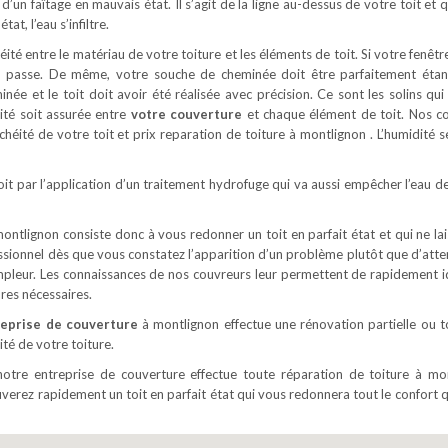
un faîtage en mauvais état. Il s’agit de la ligne au-dessus de votre toit et qu
at, l’eau s’infiltre.
éité entre le matériau de votre toiture et les éléments de toit. Si votre fenêtr
eau passe. De même, votre souche de cheminée doit être parfaitement étan
minée et le toit doit avoir été réalisée avec précision. Ce sont les solins qu
éité soit assurée entre
votre couverture
et chaque élément de toit. Nos c
chéité de votre toit et prix reparation de toiture à montlignon . L’humidité s
oit par l’application d’un traitement hydrofuge qui va aussi empêcher l’eau de
ntlignon consiste donc à vous redonner un toit en parfait état et qui ne lai
essionnel dès que vous constatez l’apparition d’un problème plutôt que d’atte
ampleur. Les connaissances de nos couvreurs leur permettent de rapidement id
ures nécessaires.
eprise de couverture
à montlignon effectue une rénovation partielle ou t
ité de votre toiture.
notre entreprise de couverture effectue toute réparation de toiture à mo
verez rapidement un toit en parfait état qui vous redonnera tout le confort 