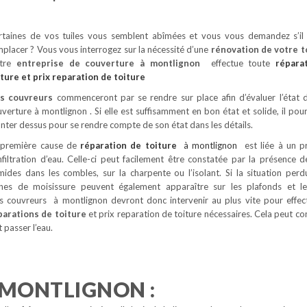
rtaines de vos tuiles vous semblent abîmées et vous vous demandez s’il 
placer ? Vous vous interrogez sur la nécessité d’une
rénovation de votre t
tre
entreprise de couverture à montlignon
effectue toute
répara
iture
et prix reparation de toiture
s couvreurs
commenceront par se rendre sur place afin d’évaluer l’état 
verture à montlignon . Si elle est suffisamment en bon état et solide, il pour
ter dessus pour se rendre compte de son état dans les détails.
 première cause de
réparation de toiture
à montlignon
est liée à un 
nfiltration d’eau. Celle-ci peut facilement être constatée par la présence d
mides dans les combles, sur la charpente ou l’isolant. Si la situation perd
gnes de moisissure peuvent également apparaître sur les plafonds et l
s couvreurs à montlignon devront donc intervenir au plus vite pour effe
parations de toiture
et prix reparation de toiture nécessaires. Cela peut con
 passer l’eau.
 MONTLIGNON :