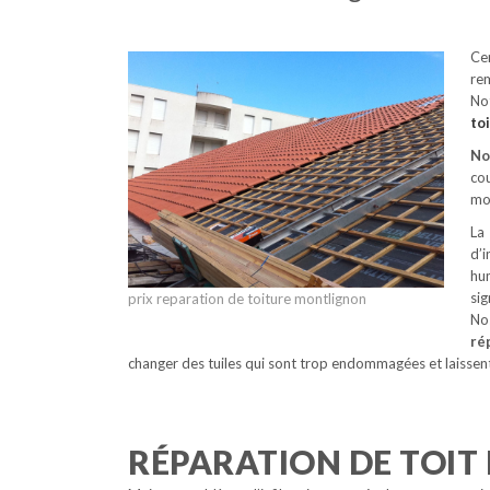
Ce
rem
No
to
No
cou
mon
La
d’i
hu
si
prix reparation de toiture montlignon
No
ré
changer des tuiles qui sont trop endommagées et laissent
RÉPARATION DE TOIT