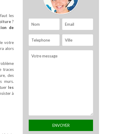
faut les
oiture
?
tion de
de votre
ra alors
problème
e traces
ure, des
es murs.
ctuer
les
sister à