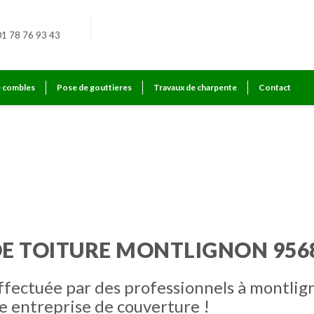
01 78 76 93 43
e combles
Pose de gouttieres
Travaux de charpente
Contact
on
E TOITURE MONTLIGNON 956
ffectuée par des professionnels à montlig
e entreprise de couverture !