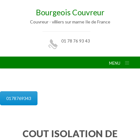
Bourgeois Couvreur
Couvreur - villiers sur marne Ile de France
01 78 76 93 43
MENU
isolation de combles villiers sur marne
0178769343
COUT ISOLATION DE