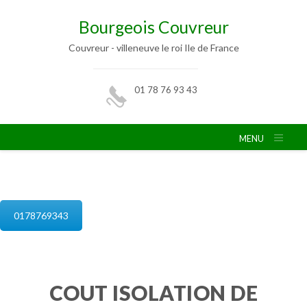
Bourgeois Couvreur
Couvreur - villeneuve le roi Ile de France
01 78 76 93 43
MENU
isolation de combles villeneuve le roi
0178769343
COUT ISOLATION DE