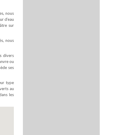
es, nous
ur d’eau
âtre sur
ès, nous
s divers
hanvre ou
sède ses
eur type
uverts au
dans les