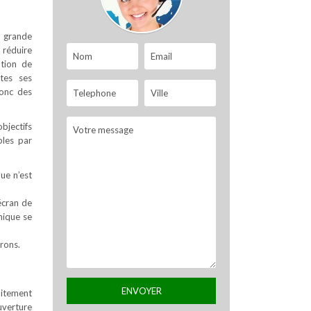
s grande
 réduire
ation de
tes ses
donc des
objectifs
bles par
que n’est
écran de
nique se
rons.
aitement
uverture