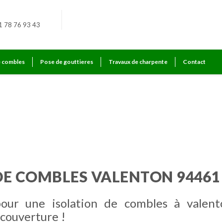
1 78 76 93 43
e combles
Pose de gouttieres
Travaux de charpente
Contact
DE COMBLES VALENTON 94461
pour une isolation de combles à valent
couverture !