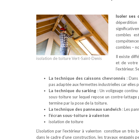
Isoler ses
déperdition
significativ
combles es
compétences 
combles – no
Il existe dif
isolation de toiture Vert-Saint-Denis
et de votre
l’extérieur. 
La technique des caissons chevronnés
: Dans 
pas adaptée aux fermettes industrielles car elles
La technique du sarking
: Un voligeage continu 
sous-toiture sur lequel repose un contre-lattage
termine par la pose de la toiture.
La technique des panneaux sandwich
: Les pan
l’écran sous-toiture à valenton
isolation de toiture
L’isolation par l’extérieur à valenton constitue un très
dans le cadre d’une construction, les travaux engagés p