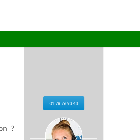
01 78 76 93 43
on ?