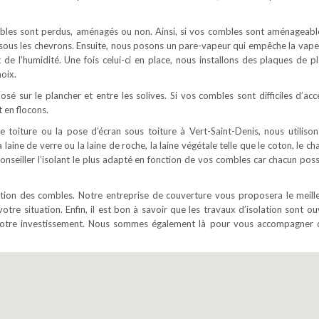
ombles sont perdus, aménagés ou non. Ainsi, si vos combles sont aménageabl
é sous les chevrons. Ensuite, nous posons un pare-vapeur qui empêche la vape
t de l’humidité. Une fois celui-ci en place, nous installons des plaques de pl
oix.
osé sur le plancher et entre les solives. Si vos combles sont difficiles d’acc
 en flocons.
e toiture ou la pose d’écran sous toiture à Vert-Saint-Denis, nous utilison
 laine de verre ou la laine de roche, la laine végétale telle que le coton, le c
 conseiller l’isolant le plus adapté en fonction de vos combles car chacun pos
lation des combles. Notre entreprise de couverture vous proposera le meill
votre situation. Enfin, il est bon à savoir que les travaux d’isolation sont o
e votre investissement. Nous sommes également là pour vous accompagner 