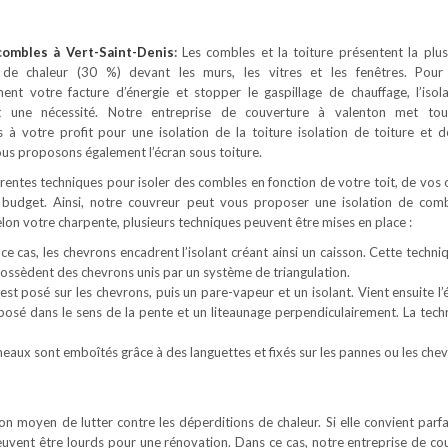
 combles
à Vert-Saint-Denis
:
Les combles et la toiture présentent la plu
 de chaleur (30 %) devant les murs, les vitres et les fenêtres. Pour
ement votre facture d’énergie et stopper le gaspillage de chauffage, l’isol
t une nécessité. Notre entreprise de couverture à valenton met tou
à votre profit pour une isolation de la toiture isolation de toiture et 
us proposons également l’écran sous toiture.
férentes techniques pour isoler des combles en fonction de votre toit, de vos 
 budget. Ainsi, notre couvreur peut vous proposer une isolation de com
Selon votre charpente, plusieurs techniques peuvent être mises en place :
ce cas, les chevrons encadrent l’isolant créant ainsi un caisson. Cette techni
 possèdent des chevrons unis par un système de triangulation.
est posé sur les chevrons, puis un pare-vapeur et un isolant. Vient ensuite l’
 posé dans le sens de la pente et un liteaunage perpendiculairement. La tech
neaux sont emboîtés grâce à des languettes et fixés sur les pannes ou les chev
 bon moyen de lutter contre les déperditions de chaleur. Si elle convient parf
euvent être lourds pour une rénovation. Dans ce cas, notre entreprise de co