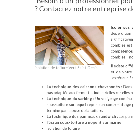
Besoin d’un professionnel pou
? Contactez notre entreprise d
Isoler ses
déperdition
significativ
combles est
compétences 
combles – no
Il existe dif
isolation de toiture Vert-Saint-Denis
et de votre
l’extérieur. 
La technique des caissons chevronnés
: Dans 
pas adaptée aux fermettes industrielles car elles
La technique du sarking
: Un voligeage continu 
sous-toiture sur lequel repose un contre-lattage
termine par la pose de la toiture.
La technique des panneaux sandwich
: Les pan
l’écran sous-toiture à nogent sur marne
isolation de toiture