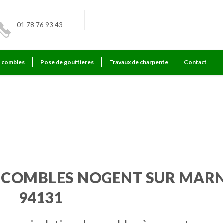
01 78 76 93 43
e combles
Pose de gouttieres
Travaux de charpente
Contact
r marne
E COMBLES NOGENT SUR MAR
94131