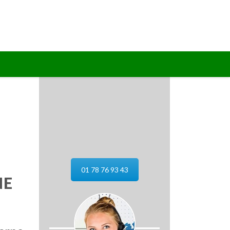
01 78 76 93 43
NE