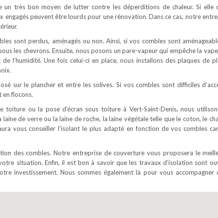
ue un très bon moyen de lutter contre les déperditions de chaleur. Si elle 
ux engagés peuvent être lourds pour une rénovation. Dans ce cas, notre entre
érieur.
ombles sont perdus, aménagés ou non. Ainsi, si vos combles sont aménageabl
é sous les chevrons. Ensuite, nous posons un pare-vapeur qui empêche la vape
t de l’humidité. Une fois celui-ci en place, nous installons des plaques de pl
oix.
osé sur le plancher et entre les solives. Si vos combles sont difficiles d’acc
 en flocons.
e toiture ou la pose d’écran sous toiture à Vert-Saint-Denis, nous utilison
 laine de verre ou la laine de roche, la laine végétale telle que le coton, le c
aura vous conseiller l’isolant le plus adapté en fonction de vos combles ca
lation des combles. Notre entreprise de couverture vous proposera le meill
votre situation. Enfin, il est bon à savoir que les travaux d’isolation sont o
e votre investissement. Nous sommes également là pour vous accompagner 