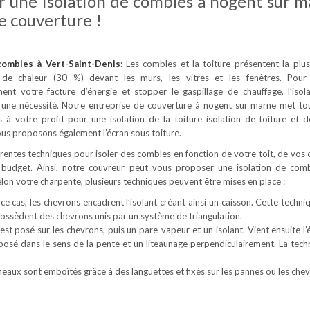
r une isolation de combles à nogent sur 
e couverture !
 combles
à Vert-Saint-Denis
:
Les combles et la toiture présentent la plu
 de chaleur (30 %) devant les murs, les vitres et les fenêtres. Pour
ement votre facture d’énergie et stopper le gaspillage de chauffage, l’isol
 une nécessité. Notre entreprise de couverture à nogent sur marne met to
à votre profit pour une isolation de la toiture isolation de toiture et 
us proposons également l’écran sous toiture.
férentes techniques pour isoler des combles en fonction de votre toit, de vos 
 budget. Ainsi, notre couvreur peut vous proposer une isolation de com
Selon votre charpente, plusieurs techniques peuvent être mises en place :
ce cas, les chevrons encadrent l’isolant créant ainsi un caisson. Cette techni
 possèdent des chevrons unis par un système de triangulation.
est posé sur les chevrons, puis un pare-vapeur et un isolant. Vient ensuite l’
 posé dans le sens de la pente et un liteaunage perpendiculairement. La tech
neaux sont emboîtés grâce à des languettes et fixés sur les pannes ou les chev