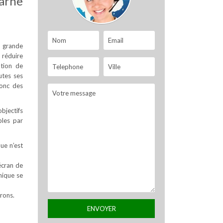
marne
s grande
 réduire
ation de
utes ses
donc des
objectifs
bles par
que n’est
écran de
nique se
rons.