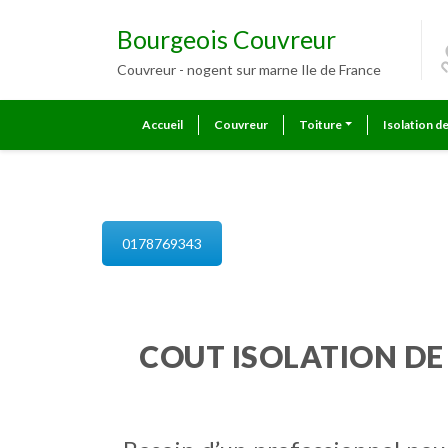
Bourgeois Couvreur
Couvreur - nogent sur marne Ile de France
Accueil
Couvreur
Toiture
Isolation d
isolation de combles nogent su
0178769343
COUT ISOLATION D