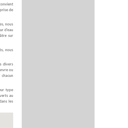
convient
prise de
es, nous
ur d’eau
âtre sur
ès, nous
s divers
hanvre ou
r chacun
eur type
uverts au
dans les