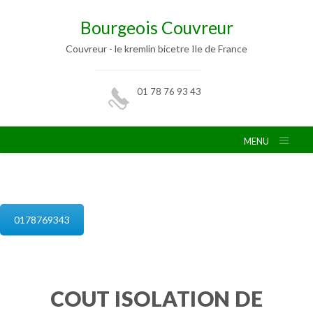
Bourgeois Couvreur
Couvreur - le kremlin bicetre Ile de France
01 78 76 93 43
MENU
isolation de combles le kremlin bicetre
0178769343
COUT ISOLATION DE