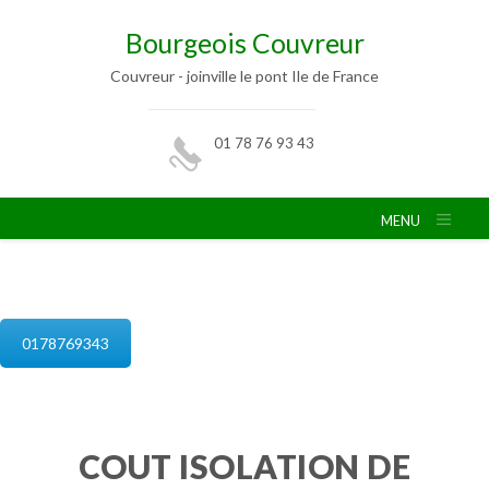
Bourgeois Couvreur
Couvreur - joinville le pont Ile de France
01 78 76 93 43
MENU
isolation de combles joinville le pont
0178769343
COUT ISOLATION DE