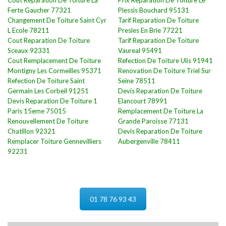
Cout Reparation De Toiture La
Prix Reparation De Toiture Le
Ferte Gaucher 77321
Plessis Bouchard 95131
Changement De Toiture Saint Cyr
Tarif Reparation De Toiture
L Ecole 78211
Presles En Brie 77221
Cout Reparation De Toiture
Tarif Reparation De Toiture
Sceaux 92331
Vaureal 95491
Cout Remplacement De Toiture
Refection De Toiture Ulis 91941
Montigny Les Cormeilles 95371
Renovation De Toiture Triel Sur
Refection De Toiture Saint
Seine 78511
Germain Les Corbeil 91251
Devis Reparation De Toiture
Devis Reparation De Toiture 1
Elancourt 78991
Paris 15eme 75015
Remplacement De Toiture La
Renouvellement De Toiture
Grande Paroisse 77131
Chatillon 92321
Devis Reparation De Toiture
Remplacer Toiture Gennevilliers
Aubergenville 78411
92231
01 78 76 93 43