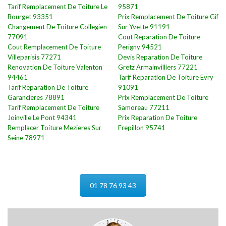
Tarif Remplacement De Toiture Le
95871
Bourget 93351
Prix Remplacement De Toiture Gif
Changement De Toiture Collegien
Sur Yvette 91191
77091
Cout Reparation De Toiture
Cout Remplacement De Toiture
Perigny 94521
Villeparisis 77271
Devis Reparation De Toiture
Renovation De Toiture Valenton
Gretz Armainvilliers 77221
94461
Tarif Reparation De Toiture Evry
Tarif Reparation De Toiture
91091
Garancieres 78891
Prix Remplacement De Toiture
Tarif Remplacement De Toiture
Samoreau 77211
Joinville Le Pont 94341
Prix Reparation De Toiture
Remplacer Toiture Mezieres Sur
Frepillon 95741
Seine 78971
01 78 76 93 43